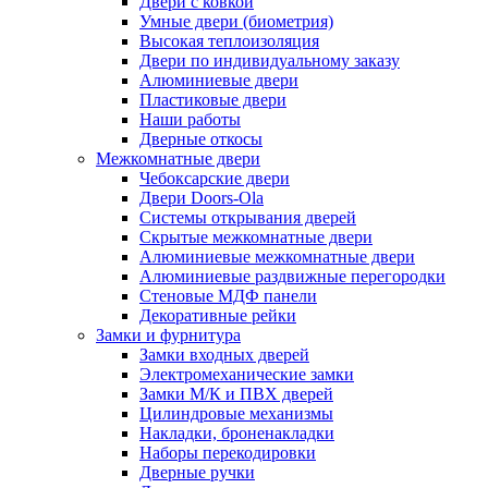
Двери с ковкой
Умные двери (биометрия)
Высокая теплоизоляция
Двери по индивидуальному заказу
Алюминиевые двери
Пластиковые двери
Наши работы
Дверные откосы
Межкомнатные двери
Чебоксарские двери
Двери Doors-Ola
Системы открывания дверей
Скрытые межкомнатные двери
Алюминиевые межкомнатные двери
Алюминиевые раздвижные перегородки
Стеновые МДФ панели
Декоративные рейки
Замки и фурнитура
Замки входных дверей
Электромеханические замки
Замки М/К и ПВХ дверей
Цилиндровые механизмы
Накладки, броненакладки
Наборы перекодировки
Дверные ручки