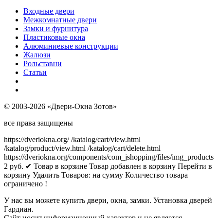
Входные двери
Межкомнатные двери
Замки и фурнитура
Пластиковые окна
Алюминиевые конструкции
Жалюзи
Рольставни
Статьи
© 2003-2026 «Двери-Окна Зотов»
все права защищены
https://dveriokna.org/
/katalog/cart/view.html
/katalog/product/view.html
/katalog/cart/delete.html
https://dveriokna.org/components/com_jshopping/files/img_products
2
руб.
✔ Товар в корзине
Товар добавлен в корзину
Перейти в
корзину
Удалить
Товаров:
на сумму
Количество товара
ограничено !
У нас вы можете купить двери, окна, замки. Установка дверей
Гардиан.
Сайт носит информационный характер и не является