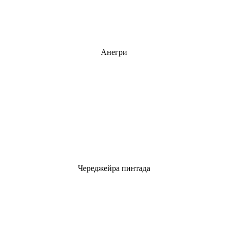
Анегри
Череджейра пинтада