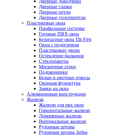
Дверные доводчики
Дверные глазки
Дверные петли
Дверные уплотнители
Пластиковые окна
Профильные системы
Готовые ПВХ окна
Безопасные окна Tilt First
Окна с подогревом
Пластиковые двери
Остекление балконов
Стеклопакеты
Москитные сетки
Подоконники
Белые и цветные откосы
Оконная фурнитура
Замки на окна
Алюминиевые конструкции
Жалюзи
Жалюзи для пвх окон
Горизонтальные жалюзи
Деревянные жалюзи
Вертикальные жалюзи
Рулонные шторы
Рулонные шторы Зебра