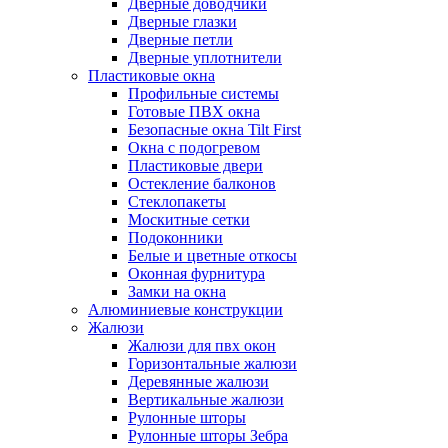
Дверные доводчики
Дверные глазки
Дверные петли
Дверные уплотнители
Пластиковые окна
Профильные системы
Готовые ПВХ окна
Безопасные окна Tilt First
Окна с подогревом
Пластиковые двери
Остекление балконов
Стеклопакеты
Москитные сетки
Подоконники
Белые и цветные откосы
Оконная фурнитура
Замки на окна
Алюминиевые конструкции
Жалюзи
Жалюзи для пвх окон
Горизонтальные жалюзи
Деревянные жалюзи
Вертикальные жалюзи
Рулонные шторы
Рулонные шторы Зебра