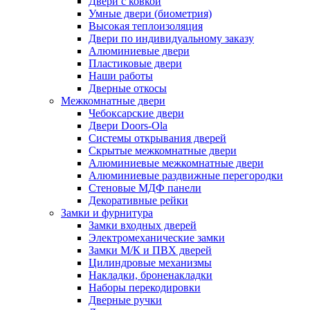
Двери с ковкой
Умные двери (биометрия)
Высокая теплоизоляция
Двери по индивидуальному заказу
Алюминиевые двери
Пластиковые двери
Наши работы
Дверные откосы
Межкомнатные двери
Чебоксарские двери
Двери Doors-Ola
Системы открывания дверей
Скрытые межкомнатные двери
Алюминиевые межкомнатные двери
Алюминиевые раздвижные перегородки
Стеновые МДФ панели
Декоративные рейки
Замки и фурнитура
Замки входных дверей
Электромеханические замки
Замки М/К и ПВХ дверей
Цилиндровые механизмы
Накладки, броненакладки
Наборы перекодировки
Дверные ручки