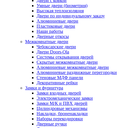
Двери с ковкой
Умные двери (биометрия)
Высокая теплоизоляция
Двери по индивидуальному заказу
Алюминиевые двери
Пластиковые двери
Наши работы
Дверные откосы
Межкомнатные двери
Чебоксарские двери
Двери Doors-Ola
Системы открывания дверей
Скрытые межкомнатные двери
Алюминиевые межкомнатные двери
Алюминиевые раздвижные перегородки
Стеновые МДФ панели
Декоративные рейки
Замки и фурнитура
Замки входных дверей
Электромеханические замки
Замки М/К и ПВХ дверей
Цилиндровые механизмы
Накладки, броненакладки
Наборы перекодировки
Дверные ручки