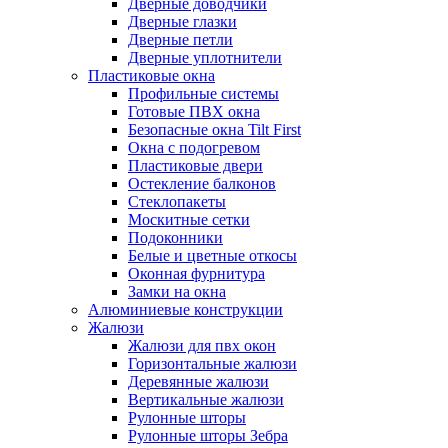
Дверные доводчики
Дверные глазки
Дверные петли
Дверные уплотнители
Пластиковые окна
Профильные системы
Готовые ПВХ окна
Безопасные окна Tilt First
Окна с подогревом
Пластиковые двери
Остекление балконов
Стеклопакеты
Москитные сетки
Подоконники
Белые и цветные откосы
Оконная фурнитура
Замки на окна
Алюминиевые конструкции
Жалюзи
Жалюзи для пвх окон
Горизонтальные жалюзи
Деревянные жалюзи
Вертикальные жалюзи
Рулонные шторы
Рулонные шторы Зебра