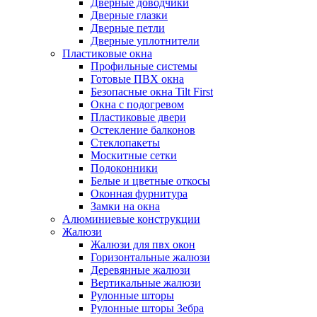
Дверные доводчики
Дверные глазки
Дверные петли
Дверные уплотнители
Пластиковые окна
Профильные системы
Готовые ПВХ окна
Безопасные окна Tilt First
Окна с подогревом
Пластиковые двери
Остекление балконов
Стеклопакеты
Москитные сетки
Подоконники
Белые и цветные откосы
Оконная фурнитура
Замки на окна
Алюминиевые конструкции
Жалюзи
Жалюзи для пвх окон
Горизонтальные жалюзи
Деревянные жалюзи
Вертикальные жалюзи
Рулонные шторы
Рулонные шторы Зебра