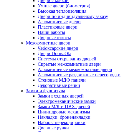
Двери с ковкой
Умные двери (биометрия)
Высокая теплоизоляция
Двери по индивидуальному заказу
Алюминиевые двери
Пластиковые двери
Наши работы
Дверные откосы
Межкомнатные двери
Чебоксарские двери
Двери Doors-Ola
Системы открывания дверей
Скрытые межкомнатные двери
Алюминиевые межкомнатные двери
Алюминиевые раздвижные перегородки
Стеновые МДФ панели
Декоративные рейки
Замки и фурнитура
Замки входных дверей
Электромеханические замки
Замки М/К и ПВХ дверей
Цилиндровые механизмы
Накладки, броненакладки
Наборы перекодировки
Дверные ручки