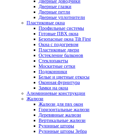
Дверные доводчики
Дверные глазки
Дверные петли
Дверные уплотнители
Пластиковые окна
Профильные системы
Готовые ПВХ окна
Безопасные окна Tilt First
Окна с подогревом
Пластиковые двери
Остекление балконов
Стеклопакеты
Москитные сетки
Подоконники
Белые и цветные откосы
Оконная фурнитура
Замки на окна
Алюминиевые конструкции
Жалюзи
Жалюзи для пвх окон
Горизонтальные жалюзи
Деревянные жалюзи
Вертикальные жалюзи
Рулонные шторы
Рулонные шторы Зебра