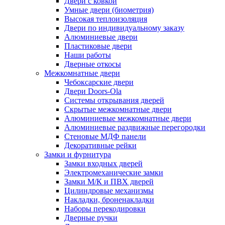
Двери с ковкой
Умные двери (биометрия)
Высокая теплоизоляция
Двери по индивидуальному заказу
Алюминиевые двери
Пластиковые двери
Наши работы
Дверные откосы
Межкомнатные двери
Чебоксарские двери
Двери Doors-Ola
Системы открывания дверей
Скрытые межкомнатные двери
Алюминиевые межкомнатные двери
Алюминиевые раздвижные перегородки
Стеновые МДФ панели
Декоративные рейки
Замки и фурнитура
Замки входных дверей
Электромеханические замки
Замки М/К и ПВХ дверей
Цилиндровые механизмы
Накладки, броненакладки
Наборы перекодировки
Дверные ручки