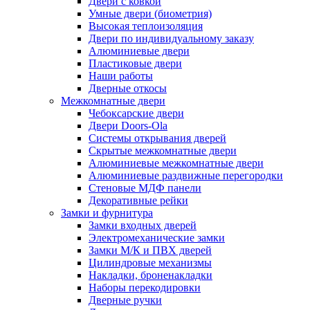
Двери с ковкой
Умные двери (биометрия)
Высокая теплоизоляция
Двери по индивидуальному заказу
Алюминиевые двери
Пластиковые двери
Наши работы
Дверные откосы
Межкомнатные двери
Чебоксарские двери
Двери Doors-Ola
Системы открывания дверей
Скрытые межкомнатные двери
Алюминиевые межкомнатные двери
Алюминиевые раздвижные перегородки
Стеновые МДФ панели
Декоративные рейки
Замки и фурнитура
Замки входных дверей
Электромеханические замки
Замки М/К и ПВХ дверей
Цилиндровые механизмы
Накладки, броненакладки
Наборы перекодировки
Дверные ручки