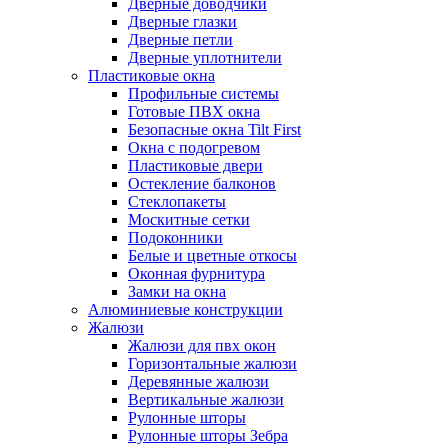
Дверные доводчики
Дверные глазки
Дверные петли
Дверные уплотнители
Пластиковые окна
Профильные системы
Готовые ПВХ окна
Безопасные окна Tilt First
Окна с подогревом
Пластиковые двери
Остекление балконов
Стеклопакеты
Москитные сетки
Подоконники
Белые и цветные откосы
Оконная фурнитура
Замки на окна
Алюминиевые конструкции
Жалюзи
Жалюзи для пвх окон
Горизонтальные жалюзи
Деревянные жалюзи
Вертикальные жалюзи
Рулонные шторы
Рулонные шторы Зебра