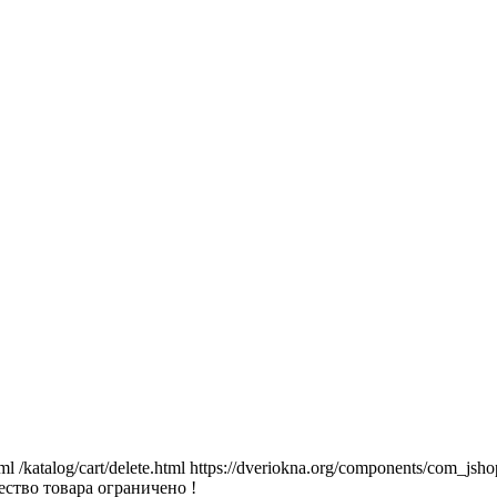
tml
/katalog/cart/delete.html
https://dveriokna.org/components/com_jsho
ство товара ограничено !