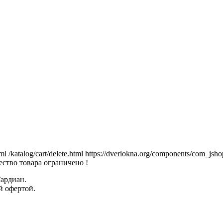
tml
/katalog/cart/delete.html
https://dveriokna.org/components/com_jsho
ство товара ограничено !
Гардиан.
й офертой.