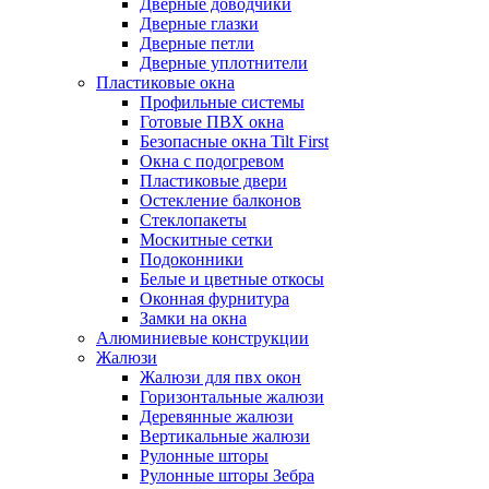
Дверные доводчики
Дверные глазки
Дверные петли
Дверные уплотнители
Пластиковые окна
Профильные системы
Готовые ПВХ окна
Безопасные окна Tilt First
Окна с подогревом
Пластиковые двери
Остекление балконов
Стеклопакеты
Москитные сетки
Подоконники
Белые и цветные откосы
Оконная фурнитура
Замки на окна
Алюминиевые конструкции
Жалюзи
Жалюзи для пвх окон
Горизонтальные жалюзи
Деревянные жалюзи
Вертикальные жалюзи
Рулонные шторы
Рулонные шторы Зебра