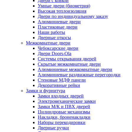
Двери с ковкой
Умные двери (биометрия)
Высокая теплоизоляция
Двери по индивидуальному заказу
Алюминиевые двери
Пластиковые двери
Наши работы
Дверные откосы
Межкомнатные двери
Чебоксарские двери
Двери Doors-Ola
Системы открывания дверей
Скрытые межкомнатные двери
Алюминиевые межкомнатные двери
Алюминиевые раздвижные перегородки
Стеновые МДФ панели
Декоративные рейки
Замки и фурнитура
Замки входных дверей
Электромеханические замки
Замки М/К и ПВХ дверей
Цилиндровые механизмы
Накладки, броненакладки
Наборы перекодировки
Дверные ручки