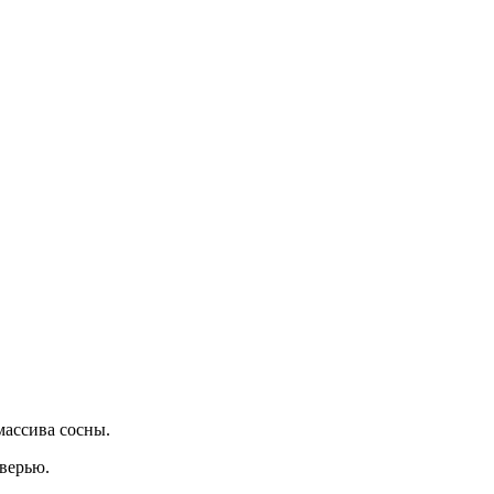
ассива сосны.
дверью.