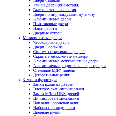
Двери с ковкой
Умные двери (биометрия)
Высокая теплоизоляция
Двери по индивидуальному заказу
Алюминиевые двери
Пластиковые двери
Наши работы
Дверные откосы
Межкомнатные двери
Чебоксарские двери
Двери Doors-Ola
Системы открывания дверей
Скрытые межкомнатные двери
Алюминиевые межкомнатные двери
Алюминиевые раздвижные перегородки
Стеновые МДФ панели
Декоративные рейки
Замки и фурнитура
Замки входных дверей
Электромеханические замки
Замки М/К и ПВХ дверей
Цилиндровые механизмы
Накладки, броненакладки
Наборы перекодировки
Дверные ручки