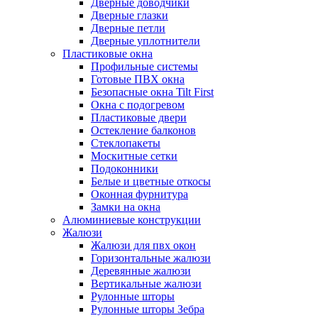
Дверные доводчики
Дверные глазки
Дверные петли
Дверные уплотнители
Пластиковые окна
Профильные системы
Готовые ПВХ окна
Безопасные окна Tilt First
Окна с подогревом
Пластиковые двери
Остекление балконов
Стеклопакеты
Москитные сетки
Подоконники
Белые и цветные откосы
Оконная фурнитура
Замки на окна
Алюминиевые конструкции
Жалюзи
Жалюзи для пвх окон
Горизонтальные жалюзи
Деревянные жалюзи
Вертикальные жалюзи
Рулонные шторы
Рулонные шторы Зебра