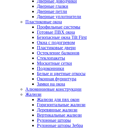
Дверные доводчики
Дверные глазки
Дверные петли
Дверные уплотнители
Пластиковые окна
Профильные системы
Готовые ПВХ окна
Безопасные окна Tilt First
Окна с подогревом
Пластиковые двери
Остекление балконов
Стеклопакеты
Москитные сетки
Подоконники
Белые и цветные откосы
Оконная фурнитура
Замки на окна
Алюминиевые конструкции
Жалюзи
Жалюзи для пвх окон
Горизонтальные жалюзи
Деревянные жалюзи
Вертикальные жалюзи
Рулонные шторы
Рулонные шторы Зебра