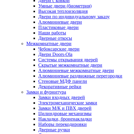
Двери с ковкой
Умные двери (биометрия)
Высокая теплоизоляция
Двери по индивидуальному заказу
Алюминиевые двери
Пластиковые двери
Наши работы
Дверные откосы
Межкомнатные двери
Чебоксарские двери
Двери Doors-Ola
Системы открывания дверей
Скрытые межкомнатные двери
Алюминиевые межкомнатные двери
Алюминиевые раздвижные перегородки
Стеновые МДФ панели
Декоративные рейки
Замки и фурнитура
Замки входных дверей
Электромеханические замки
Замки М/К и ПВХ дверей
Цилиндровые механизмы
Накладки, броненакладки
Наборы перекодировки
Дверные ручки