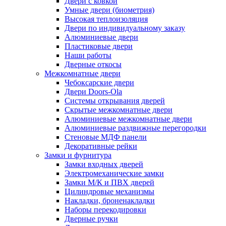
Двери с ковкой
Умные двери (биометрия)
Высокая теплоизоляция
Двери по индивидуальному заказу
Алюминиевые двери
Пластиковые двери
Наши работы
Дверные откосы
Межкомнатные двери
Чебоксарские двери
Двери Doors-Ola
Системы открывания дверей
Скрытые межкомнатные двери
Алюминиевые межкомнатные двери
Алюминиевые раздвижные перегородки
Стеновые МДФ панели
Декоративные рейки
Замки и фурнитура
Замки входных дверей
Электромеханические замки
Замки М/К и ПВХ дверей
Цилиндровые механизмы
Накладки, броненакладки
Наборы перекодировки
Дверные ручки