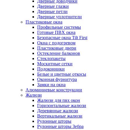
Дверные доводчики
Дверные глазки
Дверные петли
Дверные уплотнители
Пластиковые окна
Профильные системы
Готовые ПВХ окна
Безопасные окна Tilt First
Окна с подогревом
Пластиковые двери
Остекление балконов
Стеклопакеты
Москитные сетки
Подоконники
Белые и цветные откосы
Оконная фурнитура
Замки на окна
Алюминиевые конструкции
Жалюзи
Жалюзи для пвх окон
Горизонтальные жалюзи
Деревянные жалюзи
Вертикальные жалюзи
Рулонные шторы
Рулонные шторы Зебра