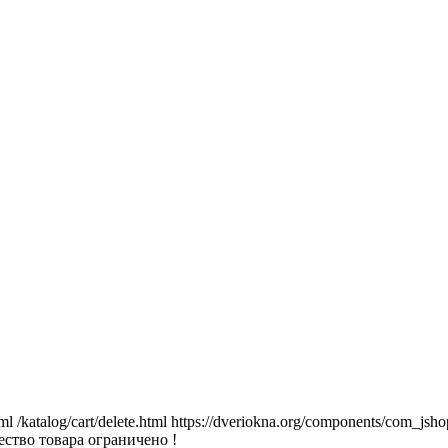
tml
/katalog/cart/delete.html
https://dveriokna.org/components/com_jsho
ство товара ограничено !