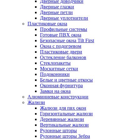
Дверные доводчики
Дверные глазки
Дверные петли
Дверные уплотнители
Пластиковые окна
Профильные системы
Готовые ПВХ окна
Безопасные окна Tilt First
Окна с подогревом
Пластиковые двери
Остекление балконов
Стеклопакеты
Москитные сетки
Подоконники
Белые и цветные откосы
Оконная фурнитура
Замки на окна
Алюминиевые конструкции
Жалюзи
Жалюзи для пвх окон
Горизонтальные жалюзи
Деревянные жалюзи
Вертикальные жалюзи
Рулонные шторы
Рулонные шторы Зебра