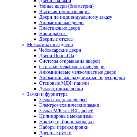
Двери с ковкой
Умные двери (биометрия)
Высокая теплоизоляция
Двери по индивидуальному заказу
Алюминиевые двери
Пластиковые двери
Наши работы
Дверные откосы
Межкомнатные двери
Чебоксарские двери
Двери Doors-Ola
Системы открывания дверей
Скрытые межкомнатные двери
Алюминиевые межкомнатные двери
Алюминиевые раздвижные перегородки
Стеновые МДФ панели
Декоративные рейки
Замки и фурнитура
Замки входных дверей
Электромеханические замки
Замки М/К и ПВХ дверей
Цилиндровые механизмы
Накладки, броненакладки
Наборы перекодировки
Дверные ручки