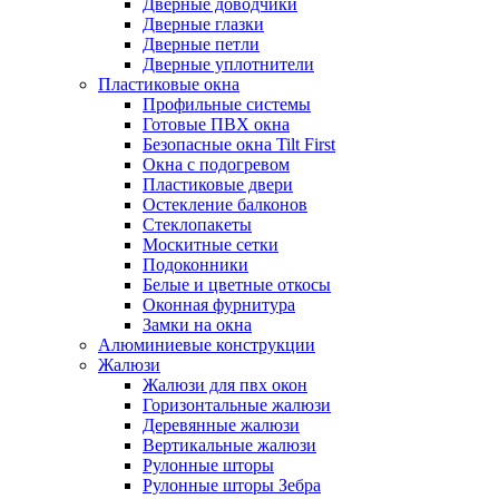
Дверные доводчики
Дверные глазки
Дверные петли
Дверные уплотнители
Пластиковые окна
Профильные системы
Готовые ПВХ окна
Безопасные окна Tilt First
Окна с подогревом
Пластиковые двери
Остекление балконов
Стеклопакеты
Москитные сетки
Подоконники
Белые и цветные откосы
Оконная фурнитура
Замки на окна
Алюминиевые конструкции
Жалюзи
Жалюзи для пвх окон
Горизонтальные жалюзи
Деревянные жалюзи
Вертикальные жалюзи
Рулонные шторы
Рулонные шторы Зебра