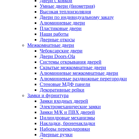
Двери с ковкой
Умные двери (биометрия)
Высокая теплоизоляция
Двери по индивидуальному заказу
Алюминиевые двери
Пластиковые двери
Наши работы
Дверные откосы
Межкомнатные двери
Чебоксарские двери
Двери Doors-Ola
Системы открывания дверей
Скрытые межкомнатные двери
Алюминиевые межкомнатные двери
Алюминиевые раздвижные перегородки
Стеновые МДФ панели
Декоративные рейки
Замки и фурнитура
Замки входных дверей
Электромеханические замки
Замки М/К и ПВХ дверей
Цилиндровые механизмы
Накладки, броненакладки
Наборы перекодировки
Дверные ручки