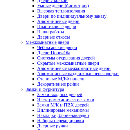
Двери с ковкой
Умные двери (биометрия)
Высокая теплоизоляция
Двери по индивидуальному заказу
Алюминиевые двери
Пластиковые двери
Наши работы
Дверные откосы
Межкомнатные двери
Чебоксарские двери
Двери Doors-Ola
Системы открывания дверей
Скрытые межкомнатные двери
Алюминиевые межкомнатные двери
Алюминиевые раздвижные перегородки
Стеновые МДФ панели
Декоративные рейки
Замки и фурнитура
Замки входных дверей
Электромеханические замки
Замки М/К и ПВХ дверей
Цилиндровые механизмы
Накладки, броненакладки
Наборы перекодировки
Дверные ручки