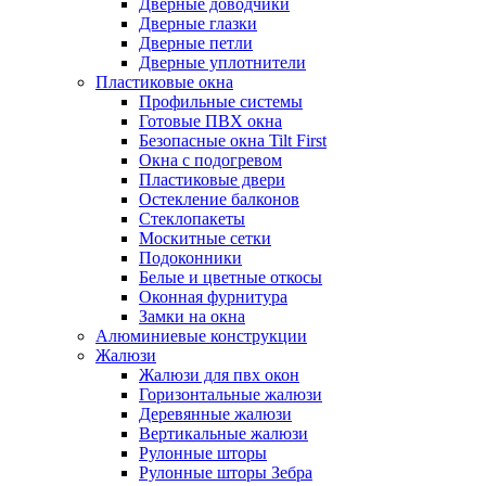
Дверные доводчики
Дверные глазки
Дверные петли
Дверные уплотнители
Пластиковые окна
Профильные системы
Готовые ПВХ окна
Безопасные окна Tilt First
Окна с подогревом
Пластиковые двери
Остекление балконов
Стеклопакеты
Москитные сетки
Подоконники
Белые и цветные откосы
Оконная фурнитура
Замки на окна
Алюминиевые конструкции
Жалюзи
Жалюзи для пвх окон
Горизонтальные жалюзи
Деревянные жалюзи
Вертикальные жалюзи
Рулонные шторы
Рулонные шторы Зебра