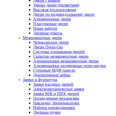
Двери с ковкой
Умные двери (биометрия)
Высокая теплоизоляция
Двери по индивидуальному заказу
Алюминиевые двери
Пластиковые двери
Наши работы
Дверные откосы
Межкомнатные двери
Чебоксарские двери
Двери Doors-Ola
Системы открывания дверей
Скрытые межкомнатные двери
Алюминиевые межкомнатные двери
Алюминиевые раздвижные перегородки
Стеновые МДФ панели
Декоративные рейки
Замки и фурнитура
Замки входных дверей
Электромеханические замки
Замки М/К и ПВХ дверей
Цилиндровые механизмы
Накладки, броненакладки
Наборы перекодировки
Дверные ручки