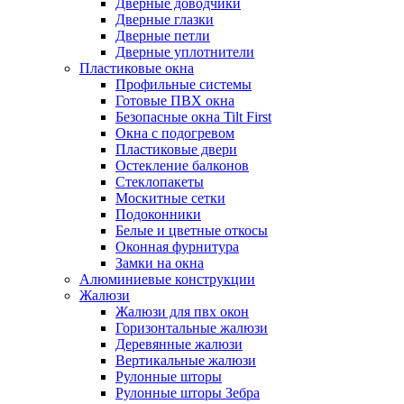
Дверные доводчики
Дверные глазки
Дверные петли
Дверные уплотнители
Пластиковые окна
Профильные системы
Готовые ПВХ окна
Безопасные окна Tilt First
Окна с подогревом
Пластиковые двери
Остекление балконов
Стеклопакеты
Москитные сетки
Подоконники
Белые и цветные откосы
Оконная фурнитура
Замки на окна
Алюминиевые конструкции
Жалюзи
Жалюзи для пвх окон
Горизонтальные жалюзи
Деревянные жалюзи
Вертикальные жалюзи
Рулонные шторы
Рулонные шторы Зебра