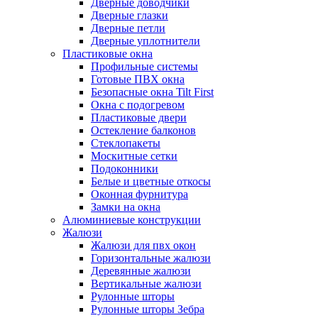
Дверные доводчики
Дверные глазки
Дверные петли
Дверные уплотнители
Пластиковые окна
Профильные системы
Готовые ПВХ окна
Безопасные окна Tilt First
Окна с подогревом
Пластиковые двери
Остекление балконов
Стеклопакеты
Москитные сетки
Подоконники
Белые и цветные откосы
Оконная фурнитура
Замки на окна
Алюминиевые конструкции
Жалюзи
Жалюзи для пвх окон
Горизонтальные жалюзи
Деревянные жалюзи
Вертикальные жалюзи
Рулонные шторы
Рулонные шторы Зебра