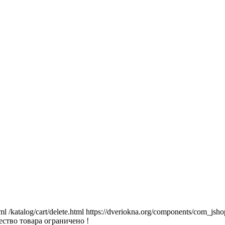
tml
/katalog/cart/delete.html
https://dveriokna.org/components/com_jsho
ство товара ограничено !