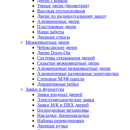
Двери с ковкой
Умные двери (биометрия)
Высокая теплоизоляция
Двери по индивидуальному заказу
Алюминиевые двери
Пластиковые двери
Наши работы
Дверные откосы
Межкомнатные двери
Чебоксарские двери
Двери Doors-Ola
Системы открывания дверей
Скрытые межкомнатные двери
Алюминиевые межкомнатные двери
Алюминиевые раздвижные перегородки
Стеновые МДФ панели
Декоративные рейки
Замки и фурнитура
Замки входных дверей
Электромеханические замки
Замки М/К и ПВХ дверей
Цилиндровые механизмы
Накладки, броненакладки
Наборы перекодировки
Дверные ручки