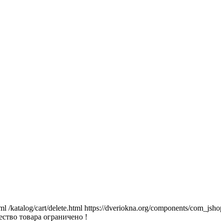
tml
/katalog/cart/delete.html
https://dveriokna.org/components/com_jsho
ство товара ограничено !