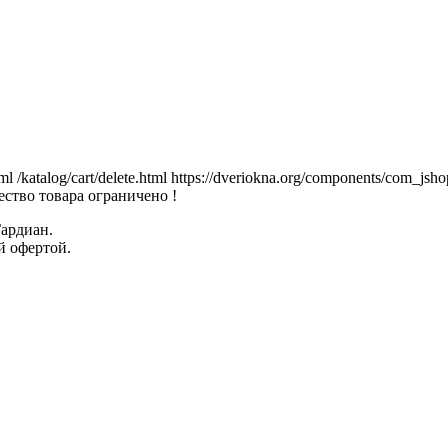
tml
/katalog/cart/delete.html
https://dveriokna.org/components/com_jsho
ство товара ограничено !
Гардиан.
й офертой.