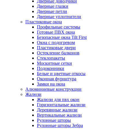
Дверные доводчики
Дверные глазки
Дверные петли
Дверные уплотнители
Пластиковые окна
Профильные системы
Готовые ПВХ окна
Безопасные окна Tilt First
Окна с подогревом
Пластиковые двери
Остекление балконов
Стеклопакеты
Москитные сетки
Подоконники
Белые и цветные откосы
Оконная фурнитура
Замки на окна
Алюминиевые конструкции
Жалюзи
Жалюзи для пвх окон
Горизонтальные жалюзи
Деревянные жалюзи
Вертикальные жалюзи
Рулонные шторы
Рулонные шторы Зебра