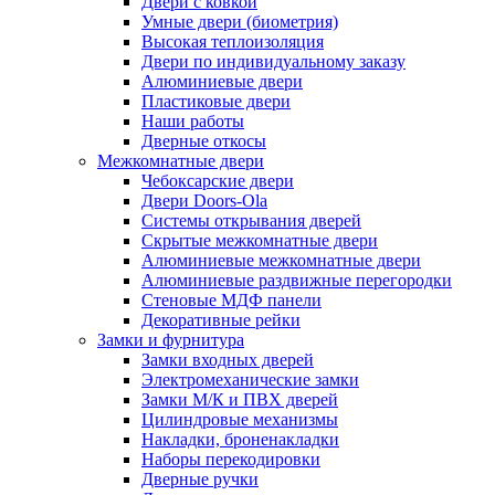
Двери с ковкой
Умные двери (биометрия)
Высокая теплоизоляция
Двери по индивидуальному заказу
Алюминиевые двери
Пластиковые двери
Наши работы
Дверные откосы
Межкомнатные двери
Чебоксарские двери
Двери Doors-Ola
Системы открывания дверей
Скрытые межкомнатные двери
Алюминиевые межкомнатные двери
Алюминиевые раздвижные перегородки
Стеновые МДФ панели
Декоративные рейки
Замки и фурнитура
Замки входных дверей
Электромеханические замки
Замки М/К и ПВХ дверей
Цилиндровые механизмы
Накладки, броненакладки
Наборы перекодировки
Дверные ручки