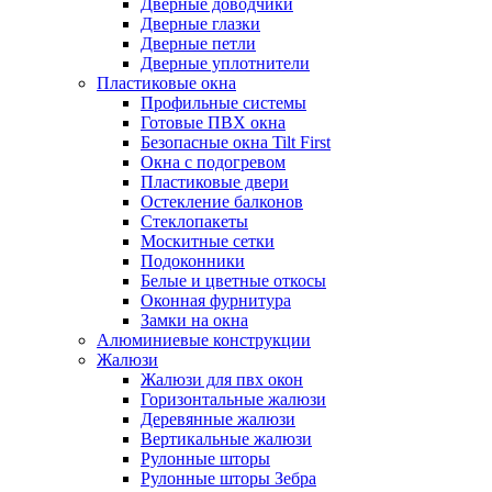
Дверные доводчики
Дверные глазки
Дверные петли
Дверные уплотнители
Пластиковые окна
Профильные системы
Готовые ПВХ окна
Безопасные окна Tilt First
Окна с подогревом
Пластиковые двери
Остекление балконов
Стеклопакеты
Москитные сетки
Подоконники
Белые и цветные откосы
Оконная фурнитура
Замки на окна
Алюминиевые конструкции
Жалюзи
Жалюзи для пвх окон
Горизонтальные жалюзи
Деревянные жалюзи
Вертикальные жалюзи
Рулонные шторы
Рулонные шторы Зебра