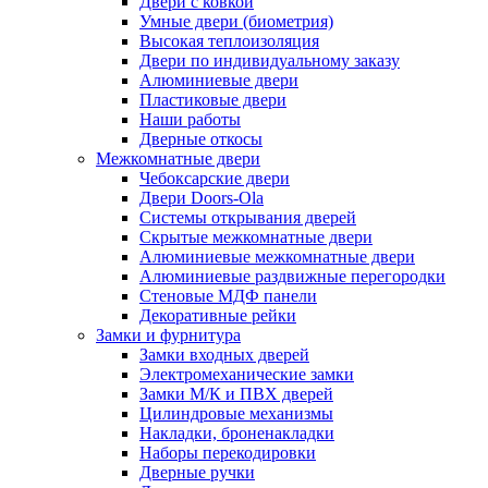
Двери с ковкой
Умные двери (биометрия)
Высокая теплоизоляция
Двери по индивидуальному заказу
Алюминиевые двери
Пластиковые двери
Наши работы
Дверные откосы
Межкомнатные двери
Чебоксарские двери
Двери Doors-Ola
Системы открывания дверей
Скрытые межкомнатные двери
Алюминиевые межкомнатные двери
Алюминиевые раздвижные перегородки
Стеновые МДФ панели
Декоративные рейки
Замки и фурнитура
Замки входных дверей
Электромеханические замки
Замки М/К и ПВХ дверей
Цилиндровые механизмы
Накладки, броненакладки
Наборы перекодировки
Дверные ручки