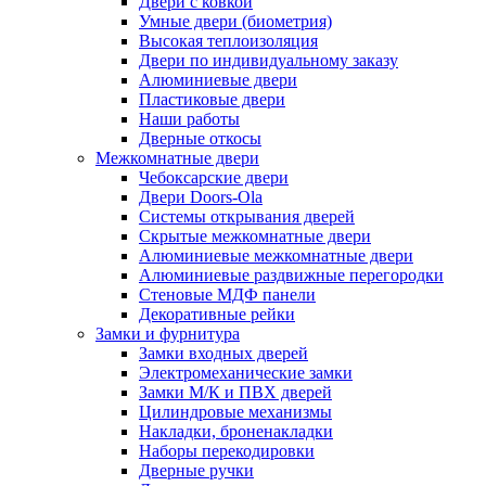
Двери с ковкой
Умные двери (биометрия)
Высокая теплоизоляция
Двери по индивидуальному заказу
Алюминиевые двери
Пластиковые двери
Наши работы
Дверные откосы
Межкомнатные двери
Чебоксарские двери
Двери Doors-Ola
Системы открывания дверей
Скрытые межкомнатные двери
Алюминиевые межкомнатные двери
Алюминиевые раздвижные перегородки
Стеновые МДФ панели
Декоративные рейки
Замки и фурнитура
Замки входных дверей
Электромеханические замки
Замки М/К и ПВХ дверей
Цилиндровые механизмы
Накладки, броненакладки
Наборы перекодировки
Дверные ручки