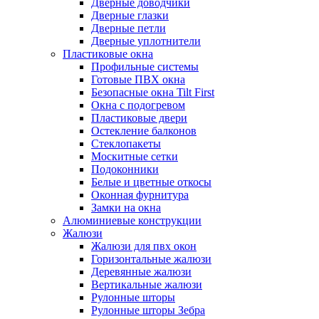
Дверные доводчики
Дверные глазки
Дверные петли
Дверные уплотнители
Пластиковые окна
Профильные системы
Готовые ПВХ окна
Безопасные окна Tilt First
Окна с подогревом
Пластиковые двери
Остекление балконов
Стеклопакеты
Москитные сетки
Подоконники
Белые и цветные откосы
Оконная фурнитура
Замки на окна
Алюминиевые конструкции
Жалюзи
Жалюзи для пвх окон
Горизонтальные жалюзи
Деревянные жалюзи
Вертикальные жалюзи
Рулонные шторы
Рулонные шторы Зебра