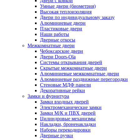
Двери с ковкой
Умные двери (биометрия)
Высокая теплоизоляция
Двери по индивидуальному заказу
Алюминиевые двери
Пластиковые двери
Наши работы
Дверные откосы
Межкомнатные двери
Чебоксарские двери
Двери Doors-Ola
Системы открывания дверей
Скрытые межкомнатные двери
Алюминиевые межкомнатные двери
Алюминиевые раздвижные перегородки
Стеновые МДФ панели
Декоративные рейки
Замки и фурнитура
Замки входных дверей
Электромеханические замки
Замки М/К и ПВХ дверей
Цилиндровые механизмы
Накладки, броненакладки
Наборы перекодировки
Дверные ручки