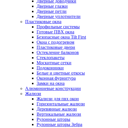
Дверные доводчики
Дверные глазки
Дверные петли
Дверные уплотнители
Пластиковые окна
Профильные системы
Готовые ПВХ окна
Безопасные окна Tilt First
Окна с подогревом
Пластиковые двери
Остекление балконов
Стеклопакеты
Москитные сетки
Подоконники
Белые и цветные откосы
Оконная фурнитура
Замки на окна
Алюминиевые конструкции
Жалюзи
Жалюзи для пвх окон
Горизонтальные жалюзи
Деревянные жалюзи
Вертикальные жалюзи
Рулонные шторы
Рулонные шторы Зебра