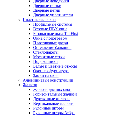
Дверные доводчики
Дверные глазки
Дверные петли
Дверные уплотнители
Пластиковые окна
Профильные системы
Готовые ПВХ окна
Безопасные окна Tilt First
Окна с подогревом
Пластиковые двери
Остекление балконов
Стеклопакеты
Москитные сетки
Подоконники
Белые и цветные откосы
Оконная фурнитура
Замки на окна
Алюминиевые конструкции
Жалюзи
Жалюзи для пвх окон
Горизонтальные жалюзи
Деревянные жалюзи
Вертикальные жалюзи
Рулонные шторы
Рулонные шторы Зебра