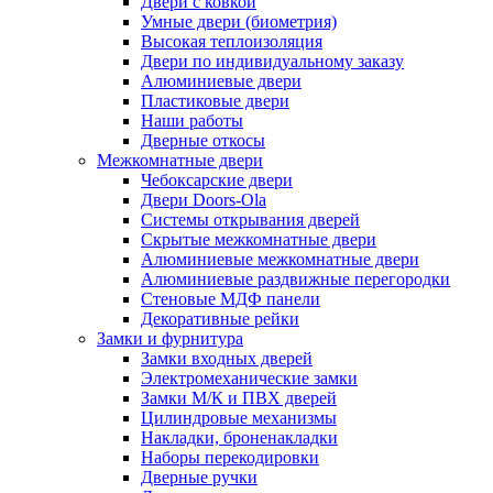
Двери с ковкой
Умные двери (биометрия)
Высокая теплоизоляция
Двери по индивидуальному заказу
Алюминиевые двери
Пластиковые двери
Наши работы
Дверные откосы
Межкомнатные двери
Чебоксарские двери
Двери Doors-Ola
Системы открывания дверей
Скрытые межкомнатные двери
Алюминиевые межкомнатные двери
Алюминиевые раздвижные перегородки
Стеновые МДФ панели
Декоративные рейки
Замки и фурнитура
Замки входных дверей
Электромеханические замки
Замки М/К и ПВХ дверей
Цилиндровые механизмы
Накладки, броненакладки
Наборы перекодировки
Дверные ручки