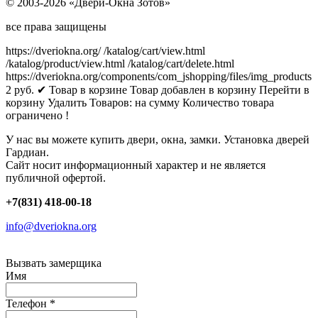
© 2003-2026 «Двери-Окна Зотов»
все права защищены
https://dveriokna.org/
/katalog/cart/view.html
/katalog/product/view.html
/katalog/cart/delete.html
https://dveriokna.org/components/com_jshopping/files/img_products
2
руб.
✔ Товар в корзине
Товар добавлен в корзину
Перейти в
корзину
Удалить
Товаров:
на сумму
Количество товара
ограничено !
У нас вы можете купить двери, окна, замки. Установка дверей
Гардиан.
Сайт носит информационный характер и не является
публичной офертой.
+7(831) 418-00-18
info@dveriokna.org
Вызвать замерщика
Имя
Телефон
*