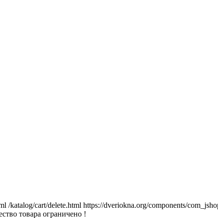
tml
/katalog/cart/delete.html
https://dveriokna.org/components/com_jsho
ство товара ограничено !