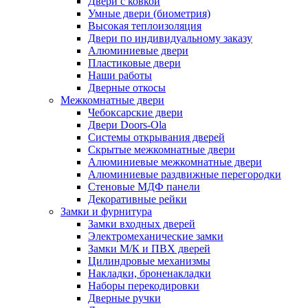
Двери с ковкой
Умные двери (биометрия)
Высокая теплоизоляция
Двери по индивидуальному заказу
Алюминиевые двери
Пластиковые двери
Наши работы
Дверные откосы
Межкомнатные двери
Чебоксарские двери
Двери Doors-Ola
Системы открывания дверей
Скрытые межкомнатные двери
Алюминиевые межкомнатные двери
Алюминиевые раздвижные перегородки
Стеновые МДФ панели
Декоративные рейки
Замки и фурнитура
Замки входных дверей
Электромеханические замки
Замки М/К и ПВХ дверей
Цилиндровые механизмы
Накладки, броненакладки
Наборы перекодировки
Дверные ручки