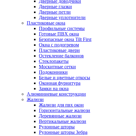
Дверные доводчики
Дверные глазки
Дверные петли
Дверные уплотнители
Пластиковые окна
Профильные системы
Готовые ПВХ окна
Безопасные окна Tilt First
Окна с подогревом
Пластиковые двери
Остекление балконов
Стеклопакеты
Москитные сетки
Подоконники
Белые и цветные откосы
Оконная фурнитура
Замки на окна
Алюминиевые конструкции
Жалюзи
Жалюзи для пвх окон
Горизонтальные жалюзи
Деревянные жалюзи
Вертикальные жалюзи
Рулонные шторы
Рулонные шторы Зебра