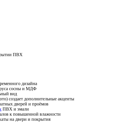
окрытии ПВХ
временного дизайна
бруса сосны и МДФ
ьный вид
ото) создает дополнительные акценты
атных дверей и проёмов
х
ПВХ и эмали
иалов к повышенной влажности
каты на двери и покрытия