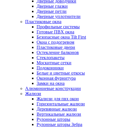
Дверные доводчики
Дверные глазки
Дверные петли
Дверные уплотнители
Пластиковые окна
Профильные системы
Готовые ПВХ окна
Безопасные окна Tilt First
Окна с подогревом
Пластиковые двери
Остекление балконов
Стеклопакеты
Москитные сетки
Подоконники
Белые и цветные откосы
Оконная фурнитура
Замки на окна
Алюминиевые конструкции
Жалюзи
Жалюзи для пвх окон
Горизонтальные жалюзи
Деревянные жалюзи
Вертикальные жалюзи
Рулонные шторы
Рулонные шторы Зебра