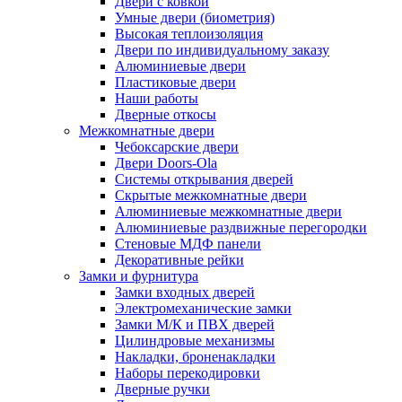
Двери с ковкой
Умные двери (биометрия)
Высокая теплоизоляция
Двери по индивидуальному заказу
Алюминиевые двери
Пластиковые двери
Наши работы
Дверные откосы
Межкомнатные двери
Чебоксарские двери
Двери Doors-Ola
Системы открывания дверей
Скрытые межкомнатные двери
Алюминиевые межкомнатные двери
Алюминиевые раздвижные перегородки
Стеновые МДФ панели
Декоративные рейки
Замки и фурнитура
Замки входных дверей
Электромеханические замки
Замки М/К и ПВХ дверей
Цилиндровые механизмы
Накладки, броненакладки
Наборы перекодировки
Дверные ручки