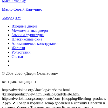
Масло Мербау
Масло Серый Капучино
Умбра (ПУ)
Входные двери
Межкомнатные двери
Замки и фурнитура
Пластиковые окна
Алюминиевые конструкции
Жалюзи
Рольставни
Статьи
© 2003-2026 «Двери-Окна Зотов»
все права защищены
https://dveriokna.org/
/katalog/cart/view.html
/katalog/product/view.html
/katalog/cart/delete.html
https://dveriokna.org/components/com_jshopping/files/img_products
2
руб.
✔ Товар в корзине
Товар добавлен в корзину
Перейти в
корзину
Удалить
Товаров:
на сумму
Количество товара