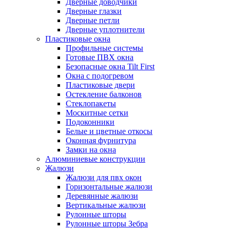
Дверные доводчики
Дверные глазки
Дверные петли
Дверные уплотнители
Пластиковые окна
Профильные системы
Готовые ПВХ окна
Безопасные окна Tilt First
Окна с подогревом
Пластиковые двери
Остекление балконов
Стеклопакеты
Москитные сетки
Подоконники
Белые и цветные откосы
Оконная фурнитура
Замки на окна
Алюминиевые конструкции
Жалюзи
Жалюзи для пвх окон
Горизонтальные жалюзи
Деревянные жалюзи
Вертикальные жалюзи
Рулонные шторы
Рулонные шторы Зебра