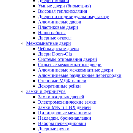
Двери с ковкой
Умные двери (биометрия)
Высокая теплоизоляция
Двери по индивидуальному заказу
Алюминиевые двери
Пластиковые двери
Наши работы
Дверные откосы
Межкомнатные двери
Чебоксарские двери
Двери Doors-Ola
Системы открывания дверей
Скрытые межкомнатные двери
Алюминиевые межкомнатные двери
Алюминиевые раздвижные перегородки
Стеновые МДФ панели
Декоративные рейки
Замки и фурнитура
Замки входных дверей
Электромеханические замки
Замки М/К и ПВХ дверей
Цилиндровые механизмы
Накладки, броненакладки
Наборы перекодировки
Дверные ручки