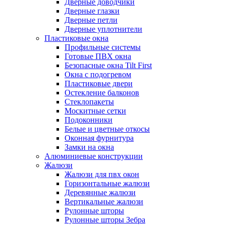
Дверные доводчики
Дверные глазки
Дверные петли
Дверные уплотнители
Пластиковые окна
Профильные системы
Готовые ПВХ окна
Безопасные окна Tilt First
Окна с подогревом
Пластиковые двери
Остекление балконов
Стеклопакеты
Москитные сетки
Подоконники
Белые и цветные откосы
Оконная фурнитура
Замки на окна
Алюминиевые конструкции
Жалюзи
Жалюзи для пвх окон
Горизонтальные жалюзи
Деревянные жалюзи
Вертикальные жалюзи
Рулонные шторы
Рулонные шторы Зебра