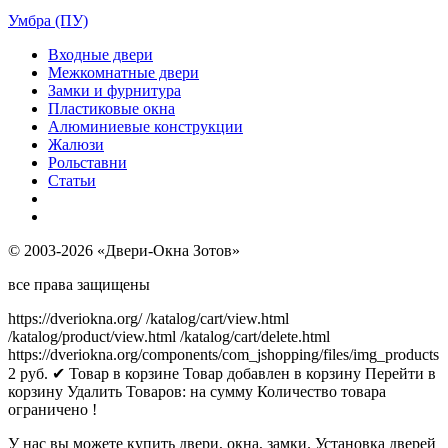
Умбра (ПУ)
Входные двери
Межкомнатные двери
Замки и фурнитура
Пластиковые окна
Алюминиевые конструкции
Жалюзи
Рольставни
Статьи
© 2003-2026 «Двери-Окна Зотов»
все права защищены
https://dveriokna.org/
/katalog/cart/view.html
/katalog/product/view.html
/katalog/cart/delete.html
https://dveriokna.org/components/com_jshopping/files/img_products
2
руб.
✔ Товар в корзине
Товар добавлен в корзину
Перейти в
корзину
Удалить
Товаров:
на сумму
Количество товара
ограничено !
У нас вы можете купить двери, окна, замки. Установка дверей