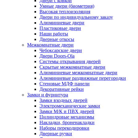
Двери с ковкой
Умные двери (биометрия)
Высокая теплоизоляция
Двери по индивидуальному заказу
Алюминиевые двери
Пластиковые двери
Наши работы
Дверные откосы
Межкомнатные двери
Чебоксарские двери
Двери Doors-Ola
Системы открывания дверей
Скрытые межкомнатные двери
Алюминиевые межкомнатные двери
Алюминиевые раздвижные перегородки
Стеновые МДФ панели
Декоративные рейки
Замки и фурнитура
Замки входных дверей
Электромеханические замки
Замки М/К и ПВХ дверей
Цилиндровые механизмы
Накладки, броненакладки
Наборы перекодировки
Дверные ручки