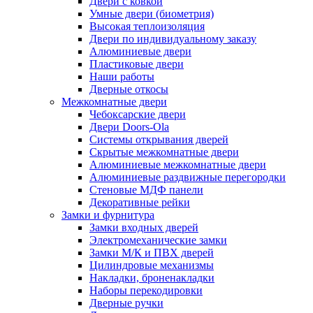
Двери с ковкой
Умные двери (биометрия)
Высокая теплоизоляция
Двери по индивидуальному заказу
Алюминиевые двери
Пластиковые двери
Наши работы
Дверные откосы
Межкомнатные двери
Чебоксарские двери
Двери Doors-Ola
Системы открывания дверей
Скрытые межкомнатные двери
Алюминиевые межкомнатные двери
Алюминиевые раздвижные перегородки
Стеновые МДФ панели
Декоративные рейки
Замки и фурнитура
Замки входных дверей
Электромеханические замки
Замки М/К и ПВХ дверей
Цилиндровые механизмы
Накладки, броненакладки
Наборы перекодировки
Дверные ручки