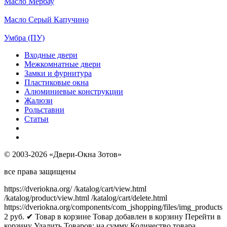
Масло Мербау
Масло Серый Капучино
Умбра (ПУ)
Входные двери
Межкомнатные двери
Замки и фурнитура
Пластиковые окна
Алюминиевые конструкции
Жалюзи
Рольставни
Статьи
© 2003-2026 «Двери-Окна Зотов»
все права защищены
https://dveriokna.org/
/katalog/cart/view.html
/katalog/product/view.html
/katalog/cart/delete.html
https://dveriokna.org/components/com_jshopping/files/img_products
2
руб.
✔ Товар в корзине
Товар добавлен в корзину
Перейти в
корзину
Удалить
Товаров:
на сумму
Количество товара