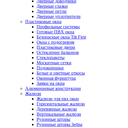
Дверные доводчики
Дверные глазки
Дверные петли
Дверные уплотнители
Пластиковые окна
Профильные системы
Готовые ПВХ окна
Безопасные окна Tilt First
Окна с подогревом
Пластиковые двери
Остекление балконов
Стеклопакеты
Москитные сетки
Подоконники
Белые и цветные откосы
Оконная фурнитура
Замки на окна
Алюминиевые конструкции
Жалюзи
Жалюзи для пвх окон
Горизонтальные жалюзи
Деревянные жалюзи
Вертикальные жалюзи
Рулонные шторы
Рулонные шторы Зебра