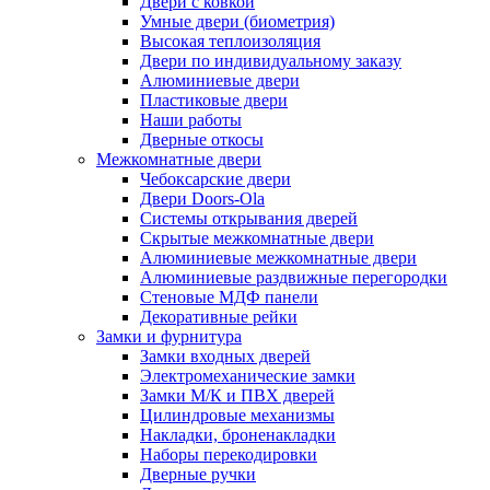
Двери с ковкой
Умные двери (биометрия)
Высокая теплоизоляция
Двери по индивидуальному заказу
Алюминиевые двери
Пластиковые двери
Наши работы
Дверные откосы
Межкомнатные двери
Чебоксарские двери
Двери Doors-Ola
Системы открывания дверей
Скрытые межкомнатные двери
Алюминиевые межкомнатные двери
Алюминиевые раздвижные перегородки
Стеновые МДФ панели
Декоративные рейки
Замки и фурнитура
Замки входных дверей
Электромеханические замки
Замки М/К и ПВХ дверей
Цилиндровые механизмы
Накладки, броненакладки
Наборы перекодировки
Дверные ручки