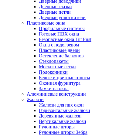
Дверные доводчики
Дверные глазки
Дверные петли
Дверные уплотнители
Пластиковые окна
Профильные системы
Готовые ПВХ окна
Безопасные окна Tilt First
Окна с подогревом
Пластиковые двери
Остекление балконов
Стеклопакеты
Москитные сетки
Подоконники
Белые и цветные откосы
Оконная фурнитура
Замки на окна
Алюминиевые конструкции
Жалюзи
Жалюзи для пвх окон
Горизонтальные жалюзи
Деревянные жалюзи
Вертикальные жалюзи
Рулонные шторы
Рулонные шторы Зебра