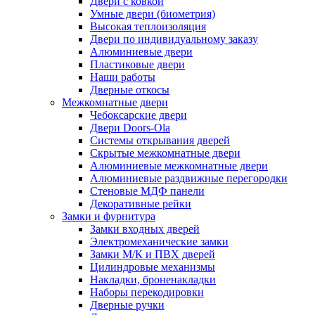
Двери с ковкой
Умные двери (биометрия)
Высокая теплоизоляция
Двери по индивидуальному заказу
Алюминиевые двери
Пластиковые двери
Наши работы
Дверные откосы
Межкомнатные двери
Чебоксарские двери
Двери Doors-Ola
Системы открывания дверей
Скрытые межкомнатные двери
Алюминиевые межкомнатные двери
Алюминиевые раздвижные перегородки
Стеновые МДФ панели
Декоративные рейки
Замки и фурнитура
Замки входных дверей
Электромеханические замки
Замки М/К и ПВХ дверей
Цилиндровые механизмы
Накладки, броненакладки
Наборы перекодировки
Дверные ручки