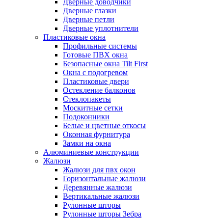
Дверные доводчики
Дверные глазки
Дверные петли
Дверные уплотнители
Пластиковые окна
Профильные системы
Готовые ПВХ окна
Безопасные окна Tilt First
Окна с подогревом
Пластиковые двери
Остекление балконов
Стеклопакеты
Москитные сетки
Подоконники
Белые и цветные откосы
Оконная фурнитура
Замки на окна
Алюминиевые конструкции
Жалюзи
Жалюзи для пвх окон
Горизонтальные жалюзи
Деревянные жалюзи
Вертикальные жалюзи
Рулонные шторы
Рулонные шторы Зебра