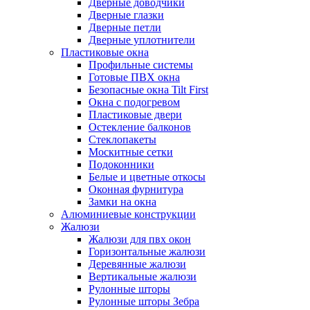
Дверные доводчики
Дверные глазки
Дверные петли
Дверные уплотнители
Пластиковые окна
Профильные системы
Готовые ПВХ окна
Безопасные окна Tilt First
Окна с подогревом
Пластиковые двери
Остекление балконов
Стеклопакеты
Москитные сетки
Подоконники
Белые и цветные откосы
Оконная фурнитура
Замки на окна
Алюминиевые конструкции
Жалюзи
Жалюзи для пвх окон
Горизонтальные жалюзи
Деревянные жалюзи
Вертикальные жалюзи
Рулонные шторы
Рулонные шторы Зебра