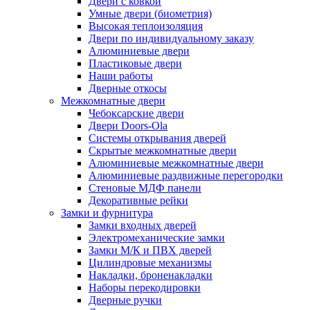
Двери с ковкой
Умные двери (биометрия)
Высокая теплоизоляция
Двери по индивидуальному заказу
Алюминиевые двери
Пластиковые двери
Наши работы
Дверные откосы
Межкомнатные двери
Чебоксарские двери
Двери Doors-Ola
Системы открывания дверей
Скрытые межкомнатные двери
Алюминиевые межкомнатные двери
Алюминиевые раздвижные перегородки
Стеновые МДФ панели
Декоративные рейки
Замки и фурнитура
Замки входных дверей
Электромеханические замки
Замки М/К и ПВХ дверей
Цилиндровые механизмы
Накладки, броненакладки
Наборы перекодировки
Дверные ручки