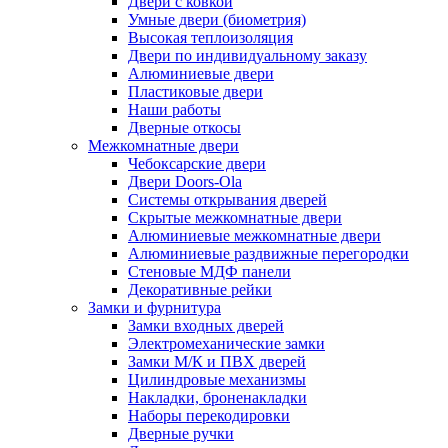
Двери с ковкой
Умные двери (биометрия)
Высокая теплоизоляция
Двери по индивидуальному заказу
Алюминиевые двери
Пластиковые двери
Наши работы
Дверные откосы
Межкомнатные двери
Чебоксарские двери
Двери Doors-Ola
Системы открывания дверей
Скрытые межкомнатные двери
Алюминиевые межкомнатные двери
Алюминиевые раздвижные перегородки
Стеновые МДФ панели
Декоративные рейки
Замки и фурнитура
Замки входных дверей
Электромеханические замки
Замки М/К и ПВХ дверей
Цилиндровые механизмы
Накладки, броненакладки
Наборы перекодировки
Дверные ручки