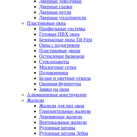
Дверные доводчики
Дверные глазки
Дверные петли
Дверные уплотнители
Пластиковые окна
Профильные системы
Готовые ПВХ окна
Безопасные окна Tilt First
Окна с подогревом
Пластиковые двери
Остекление балконов
Стеклопакеты
Москитные сетки
Подоконники
Белые и цветные откосы
Оконная фурнитура
Замки на окна
Алюминиевые конструкции
Жалюзи
Жалюзи для пвх окон
Горизонтальные жалюзи
Деревянные жалюзи
Вертикальные жалюзи
Рулонные шторы
Рулонные шторы Зебра