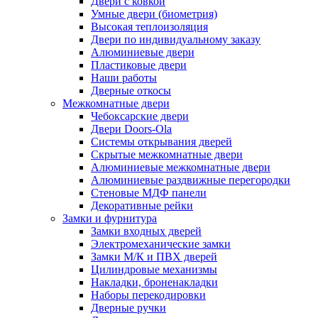
Двери с ковкой
Умные двери (биометрия)
Высокая теплоизоляция
Двери по индивидуальному заказу
Алюминиевые двери
Пластиковые двери
Наши работы
Дверные откосы
Межкомнатные двери
Чебоксарские двери
Двери Doors-Ola
Системы открывания дверей
Скрытые межкомнатные двери
Алюминиевые межкомнатные двери
Алюминиевые раздвижные перегородки
Стеновые МДФ панели
Декоративные рейки
Замки и фурнитура
Замки входных дверей
Электромеханические замки
Замки М/К и ПВХ дверей
Цилиндровые механизмы
Накладки, броненакладки
Наборы перекодировки
Дверные ручки