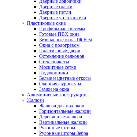
Дверные доводчики
Дверные глазки
Дверные петли
Дверные уплотнители
Пластиковые окна
Профильные системы
Готовые ПВХ окна
Безопасные окна Tilt First
Окна с подогревом
Пластиковые двери
Остекление балконов
Стеклопакеты
Москитные сетки
Подоконники
Белые и цветные откосы
Оконная фурнитура
Замки на окна
Алюминиевые конструкции
Жалюзи
Жалюзи для пвх окон
Горизонтальные жалюзи
Деревянные жалюзи
Вертикальные жалюзи
Рулонные шторы
Рулонные шторы Зебра