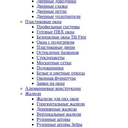
Дверные доводчики
Дверные глазки
Дверные петли
Дверные уплотнители
Пластиковые окна
Профильные системы
Готовые ПВХ окна
Безопасные окна Tilt First
Окна с подогревом
Пластиковые двери
Остекление балконов
Стеклопакеты
Москитные сетки
Подоконники
Белые и цветные откосы
Оконная фурнитура
Замки на окна
Алюминиевые конструкции
Жалюзи
Жалюзи для пвх окон
Горизонтальные жалюзи
Деревянные жалюзи
Вертикальные жалюзи
Рулонные шторы
Рулонные шторы Зебра