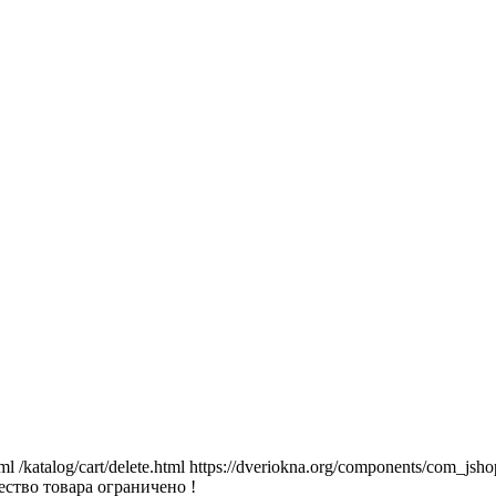
tml
/katalog/cart/delete.html
https://dveriokna.org/components/com_jsho
ство товара ограничено !