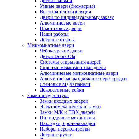
Двери с ковкой
Умные двери (биометрия)
Высокая теплоизоляция
Двери по индивидуальному заказу
Алюминиевые двери
Пластиковые двери
Наши работы
Дверные откосы
Межкомнатные двери
Чебоксарские двери
Двери Doors-Ola
Системы открывания дверей
Скрытые межкомнатные двери
Алюминиевые межкомнатные двери
Алюминиевые раздвижные перегородки
Стеновые МДФ панели
Декоративные рейки
Замки и фурнитура
Замки входных дверей
Электромеханические замки
Замки М/К и ПВХ дверей
Цилиндровые механизмы
Накладки, броненакладки
Наборы перекодировки
Дверные ручки