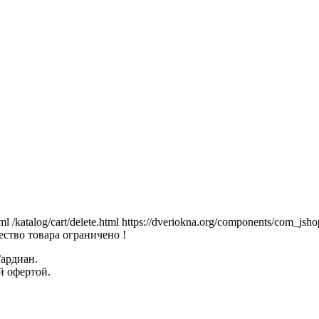
tml
/katalog/cart/delete.html
https://dveriokna.org/components/com_jsho
ство товара ограничено !
Гардиан.
й офертой.