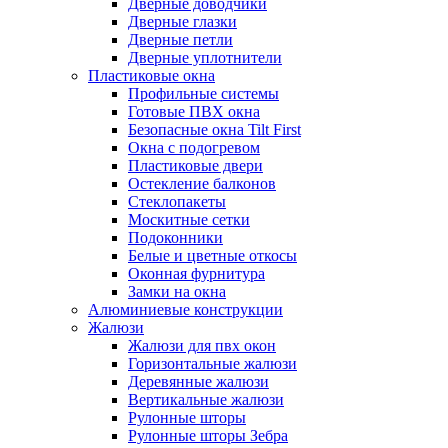
Дверные доводчики
Дверные глазки
Дверные петли
Дверные уплотнители
Пластиковые окна
Профильные системы
Готовые ПВХ окна
Безопасные окна Tilt First
Окна с подогревом
Пластиковые двери
Остекление балконов
Стеклопакеты
Москитные сетки
Подоконники
Белые и цветные откосы
Оконная фурнитура
Замки на окна
Алюминиевые конструкции
Жалюзи
Жалюзи для пвх окон
Горизонтальные жалюзи
Деревянные жалюзи
Вертикальные жалюзи
Рулонные шторы
Рулонные шторы Зебра