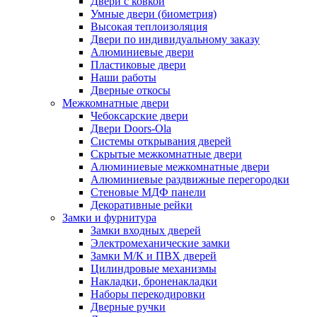
Двери с ковкой
Умные двери (биометрия)
Высокая теплоизоляция
Двери по индивидуальному заказу
Алюминиевые двери
Пластиковые двери
Наши работы
Дверные откосы
Межкомнатные двери
Чебоксарские двери
Двери Doors-Ola
Системы открывания дверей
Скрытые межкомнатные двери
Алюминиевые межкомнатные двери
Алюминиевые раздвижные перегородки
Стеновые МДФ панели
Декоративные рейки
Замки и фурнитура
Замки входных дверей
Электромеханические замки
Замки М/К и ПВХ дверей
Цилиндровые механизмы
Накладки, броненакладки
Наборы перекодировки
Дверные ручки