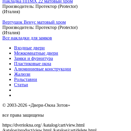
Накладка ППМХ 22 матовый хром
Производитель:
Протектор (Protector)
(Италия)
Вертушок Венус матовый хром
Производитель:
Протектор (Protector)
(Италия)
Все накладки для замков
Входные двери
Межкомнатные двери
Замки и фурнитура
Пластиковые окна
Алюминиевые конструкции
Жалюзи
Рольставни
Статьи
© 2003-2026 «Двери-Окна Зотов»
все права защищены
https://dveriokna.org/
/katalog/cart/view.html
/katalog/product/view.html
/katalog/cart/delete.html