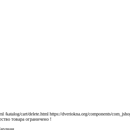
tml
/katalog/cart/delete.html
https://dveriokna.org/components/com_jsho
ство товара ограничено !
Гардиан.