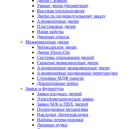
Двери с ковкой
Умные двери (биометрия)
Высокая теплоизоляция
Двери по индивидуальному заказу
Алюминиевые двери
Пластиковые двери
Наши работы
Дверные откосы
Межкомнатные двери
Чебоксарские двери
Двери Doors-Ola
Системы открывания дверей
Скрытые межкомнатные двери
Алюминиевые межкомнатные двери
Алюминиевые раздвижные перегородки
Стеновые МДФ панели
Декоративные рейки
Замки и фурнитура
Замки входных дверей
Электромеханические замки
Замки М/К и ПВХ дверей
Цилиндровые механизмы
Накладки, броненакладки
Наборы перекодировки
Дверные ручки