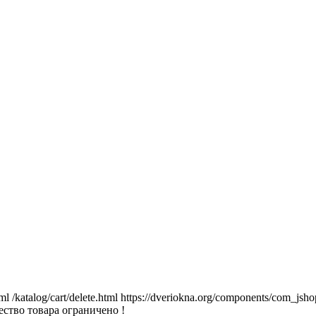
tml
/katalog/cart/delete.html
https://dveriokna.org/components/com_jsho
ство товара ограничено !