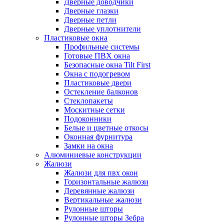
Дверные доводчики
Дверные глазки
Дверные петли
Дверные уплотнители
Пластиковые окна
Профильные системы
Готовые ПВХ окна
Безопасные окна Tilt First
Окна с подогревом
Пластиковые двери
Остекление балконов
Стеклопакеты
Москитные сетки
Подоконники
Белые и цветные откосы
Оконная фурнитура
Замки на окна
Алюминиевые конструкции
Жалюзи
Жалюзи для пвх окон
Горизонтальные жалюзи
Деревянные жалюзи
Вертикальные жалюзи
Рулонные шторы
Рулонные шторы Зебра