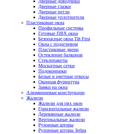
Дверные доводчики
Дверные глазки
Дверные петли
Дверные уплотнители
Пластиковые окна
Профильные системы
Готовые ПВХ окна
Безопасные окна Tilt First
Окна с подогревом
Пластиковые двери
Остекление балконов
Стеклопакеты
Москитные сетки
Подоконники
Белые и цветные откосы
Оконная фурнитура
Замки на окна
Алюминиевые конструкции
Жалюзи
Жалюзи для пвх окон
Горизонтальные жалюзи
Деревянные жалюзи
Вертикальные жалюзи
Рулонные шторы
Рулонные шторы Зебра