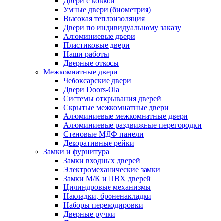
Двери с ковкой
Умные двери (биометрия)
Высокая теплоизоляция
Двери по индивидуальному заказу
Алюминиевые двери
Пластиковые двери
Наши работы
Дверные откосы
Межкомнатные двери
Чебоксарские двери
Двери Doors-Ola
Системы открывания дверей
Скрытые межкомнатные двери
Алюминиевые межкомнатные двери
Алюминиевые раздвижные перегородки
Стеновые МДФ панели
Декоративные рейки
Замки и фурнитура
Замки входных дверей
Электромеханические замки
Замки М/К и ПВХ дверей
Цилиндровые механизмы
Накладки, броненакладки
Наборы перекодировки
Дверные ручки