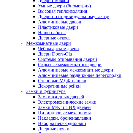
Двери с ковкой
Умные двери (биометрия)
Высокая теплоизоляция
Двери по индивидуальному заказу
Алюминиевые двери
Пластиковые двери
Наши работы
Дверные откосы
Межкомнатные двери
Чебоксарские двери
Двери Doors-Ola
Системы открывания дверей
Скрытые межкомнатные двери
Алюминиевые межкомнатные двери
Алюминиевые раздвижные перегородки
Стеновые МДФ панели
Декоративные рейки
Замки и фурнитура
Замки входных дверей
Электромеханические замки
Замки М/К и ПВХ дверей
Цилиндровые механизмы
Накладки, броненакладки
Наборы перекодировки
Дверные ручки