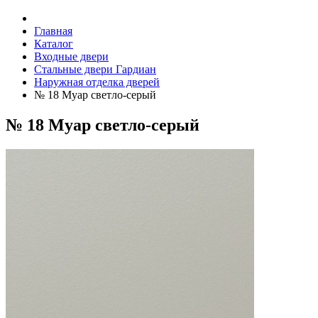
Главная
Каталог
Входные двери
Стальные двери Гардиан
Наружная отделка дверей
№ 18 Муар cветло-cерый
№ 18 Муар cветло-cерый