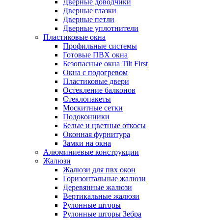
Дверные доводчики
Дверные глазки
Дверные петли
Дверные уплотнители
Пластиковые окна
Профильные системы
Готовые ПВХ окна
Безопасные окна Tilt First
Окна с подогревом
Пластиковые двери
Остекление балконов
Стеклопакеты
Москитные сетки
Подоконники
Белые и цветные откосы
Оконная фурнитура
Замки на окна
Алюминиевые конструкции
Жалюзи
Жалюзи для пвх окон
Горизонтальные жалюзи
Деревянные жалюзи
Вертикальные жалюзи
Рулонные шторы
Рулонные шторы Зебра