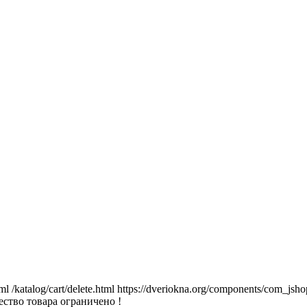
tml
/katalog/cart/delete.html
https://dveriokna.org/components/com_jsho
ство товара ограничено !