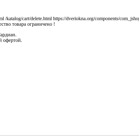
tml
/katalog/cart/delete.html
https://dveriokna.org/components/com_jsho
ство товара ограничено !
Гардиан.
й офертой.