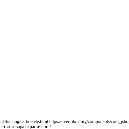
tml
/katalog/cart/delete.html
https://dveriokna.org/components/com_jsho
ство товара ограничено !