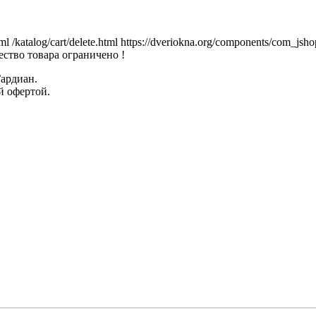
tml
/katalog/cart/delete.html
https://dveriokna.org/components/com_jsho
ство товара ограничено !
Гардиан.
й офертой.