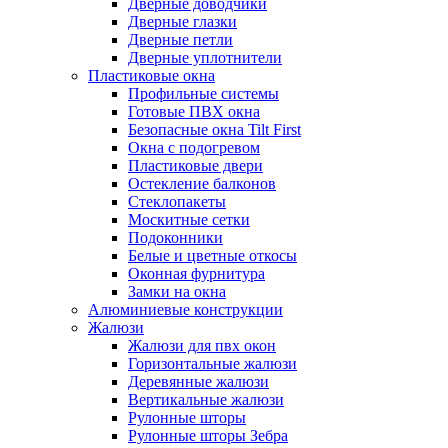
Дверные доводчики
Дверные глазки
Дверные петли
Дверные уплотнители
Пластиковые окна
Профильные системы
Готовые ПВХ окна
Безопасные окна Tilt First
Окна с подогревом
Пластиковые двери
Остекление балконов
Стеклопакеты
Москитные сетки
Подоконники
Белые и цветные откосы
Оконная фурнитура
Замки на окна
Алюминиевые конструкции
Жалюзи
Жалюзи для пвх окон
Горизонтальные жалюзи
Деревянные жалюзи
Вертикальные жалюзи
Рулонные шторы
Рулонные шторы Зебра