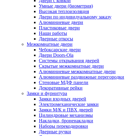
Двери с ковкой
Умные двери (биометрия)
Высокая теплоизоляция
Двери по индивидуальному заказу
Алюминиевые двери
Пластиковые двери
Наши работы
Дверные откосы
Межкомнатные двери
Чебоксарские двери
Двери Doors-Ola
Системы открывания дверей
Скрытые межкомнатные двери
Алюминиевые межкомнатные двери
Алюминиевые раздвижные перегородки
Стеновые МДФ панели
Декоративные рейки
Замки и фурнитура
Замки входных дверей
Электромеханические замки
Замки М/К и ПВХ дверей
Цилиндровые механизмы
Накладки, броненакладки
Наборы перекодировки
Дверные ручки