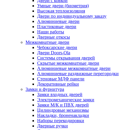
Двери с ковкой
Умные двери (биометрия)
Высокая теплоизоляция
Двери по индивидуальному заказу
Алюминиевые двери
Пластиковые двери
Наши работы
Дверные откосы
Межкомнатные двери
Чебоксарские двери
Двери Doors-Ola
Системы открывания дверей
Скрытые межкомнатные двери
Алюминиевые межкомнатные двери
Алюминиевые раздвижные перегородки
Стеновые МДФ панели
Декоративные рейки
Замки и фурнитура
Замки входных дверей
Электромеханические замки
Замки М/К и ПВХ дверей
Цилиндровые механизмы
Накладки, броненакладки
Наборы перекодировки
Дверные ручки