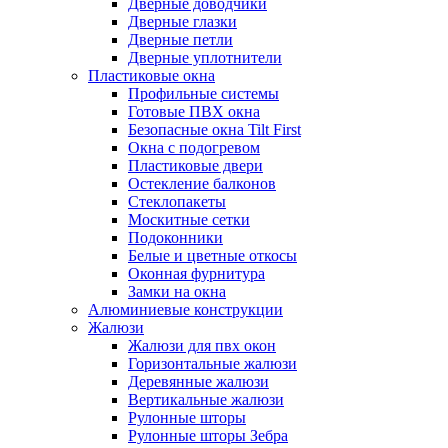
Дверные доводчики
Дверные глазки
Дверные петли
Дверные уплотнители
Пластиковые окна
Профильные системы
Готовые ПВХ окна
Безопасные окна Tilt First
Окна с подогревом
Пластиковые двери
Остекление балконов
Стеклопакеты
Москитные сетки
Подоконники
Белые и цветные откосы
Оконная фурнитура
Замки на окна
Алюминиевые конструкции
Жалюзи
Жалюзи для пвх окон
Горизонтальные жалюзи
Деревянные жалюзи
Вертикальные жалюзи
Рулонные шторы
Рулонные шторы Зебра