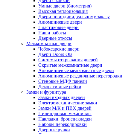
Двери с ковкой
Умные двери (биометрия)
Высокая теплоизоляция
Двери по индивидуальному заказу
Алюминиевые двери
Пластиковые двери
Наши работы
Дверные откосы
Межкомнатные двери
Чебоксарские двери
Двери Doors-Ola
Системы открывания дверей
Скрытые межкомнатные двери
Алюминиевые межкомнатные двери
Алюминиевые раздвижные перегородки
Стеновые МДФ панели
Декоративные рейки
Замки и фурнитура
Замки входных дверей
Электромеханические замки
Замки М/К и ПВХ дверей
Цилиндровые механизмы
Накладки, броненакладки
Наборы перекодировки
Дверные ручки