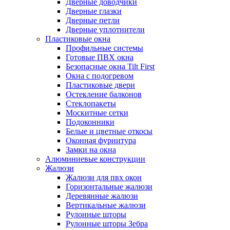
Дверные доводчики
Дверные глазки
Дверные петли
Дверные уплотнители
Пластиковые окна
Профильные системы
Готовые ПВХ окна
Безопасные окна Tilt First
Окна с подогревом
Пластиковые двери
Остекление балконов
Стеклопакеты
Москитные сетки
Подоконники
Белые и цветные откосы
Оконная фурнитура
Замки на окна
Алюминиевые конструкции
Жалюзи
Жалюзи для пвх окон
Горизонтальные жалюзи
Деревянные жалюзи
Вертикальные жалюзи
Рулонные шторы
Рулонные шторы Зебра