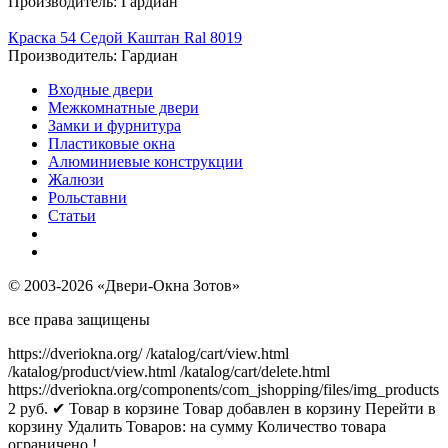
Производитель:
Гардиан
Краска 54 Седой Каштан Ral 8019
Производитель:
Гардиан
Входные двери
Межкомнатные двери
Замки и фурнитура
Пластиковые окна
Алюминиевые конструкции
Жалюзи
Рольставни
Статьи
© 2003-2026 «Двери-Окна Зотов»
все права защищены
https://dveriokna.org/
/katalog/cart/view.html
/katalog/product/view.html
/katalog/cart/delete.html
https://dveriokna.org/components/com_jshopping/files/img_products
2
руб.
✔ Товар в корзине
Товар добавлен в корзину
Перейти в
корзину
Удалить
Товаров:
на сумму
Количество товара
ограничено !