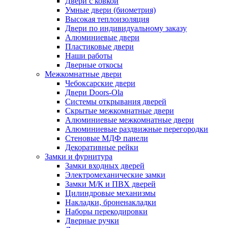
Двери с ковкой
Умные двери (биометрия)
Высокая теплоизоляция
Двери по индивидуальному заказу
Алюминиевые двери
Пластиковые двери
Наши работы
Дверные откосы
Межкомнатные двери
Чебоксарские двери
Двери Doors-Ola
Системы открывания дверей
Скрытые межкомнатные двери
Алюминиевые межкомнатные двери
Алюминиевые раздвижные перегородки
Стеновые МДФ панели
Декоративные рейки
Замки и фурнитура
Замки входных дверей
Электромеханические замки
Замки М/К и ПВХ дверей
Цилиндровые механизмы
Накладки, броненакладки
Наборы перекодировки
Дверные ручки