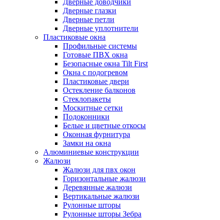
Дверные доводчики
Дверные глазки
Дверные петли
Дверные уплотнители
Пластиковые окна
Профильные системы
Готовые ПВХ окна
Безопасные окна Tilt First
Окна с подогревом
Пластиковые двери
Остекление балконов
Стеклопакеты
Москитные сетки
Подоконники
Белые и цветные откосы
Оконная фурнитура
Замки на окна
Алюминиевые конструкции
Жалюзи
Жалюзи для пвх окон
Горизонтальные жалюзи
Деревянные жалюзи
Вертикальные жалюзи
Рулонные шторы
Рулонные шторы Зебра