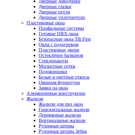
Дверные доводчики
Дверные глазки
Дверные петли
Дверные уплотнители
Пластиковые окна
Профильные системы
Готовые ПВХ окна
Безопасные окна Tilt First
Окна с подогревом
Пластиковые двери
Остекление балконов
Стеклопакеты
Москитные сетки
Подоконники
Белые и цветные откосы
Оконная фурнитура
Замки на окна
Алюминиевые конструкции
Жалюзи
Жалюзи для пвх окон
Горизонтальные жалюзи
Деревянные жалюзи
Вертикальные жалюзи
Рулонные шторы
Рулонные шторы Зебра