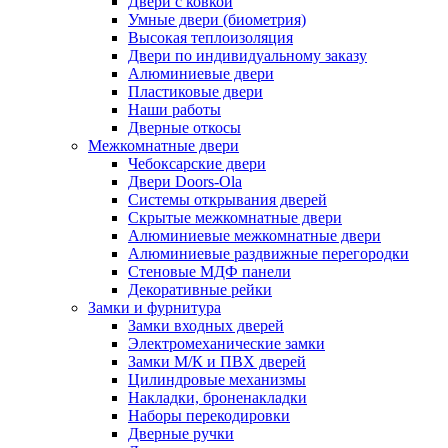
Двери с ковкой
Умные двери (биометрия)
Высокая теплоизоляция
Двери по индивидуальному заказу
Алюминиевые двери
Пластиковые двери
Наши работы
Дверные откосы
Межкомнатные двери
Чебоксарские двери
Двери Doors-Ola
Системы открывания дверей
Скрытые межкомнатные двери
Алюминиевые межкомнатные двери
Алюминиевые раздвижные перегородки
Стеновые МДФ панели
Декоративные рейки
Замки и фурнитура
Замки входных дверей
Электромеханические замки
Замки М/К и ПВХ дверей
Цилиндровые механизмы
Накладки, броненакладки
Наборы перекодировки
Дверные ручки