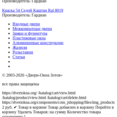
Производитель:
Гардиан
Краска 54 Седой Каштан Ral 8019
Производитель:
Гардиан
Входные двери
Межкомнатные двери
Замки и фурнитура
Пластиковые окна
Алюминиевые конструкции
Жалюзи
Рольставни
Статьи
© 2003-2026 «Двери-Окна Зотов»
все права защищены
https://dveriokna.org/
/katalog/cart/view.html
/katalog/product/view.html
/katalog/cart/delete.html
https://dveriokna.org/components/com_jshopping/files/img_products
2
руб.
✔ Товар в корзине
Товар добавлен в корзину
Перейти в
корзину
Удалить
Товаров:
на сумму
Количество товара
ограничено !