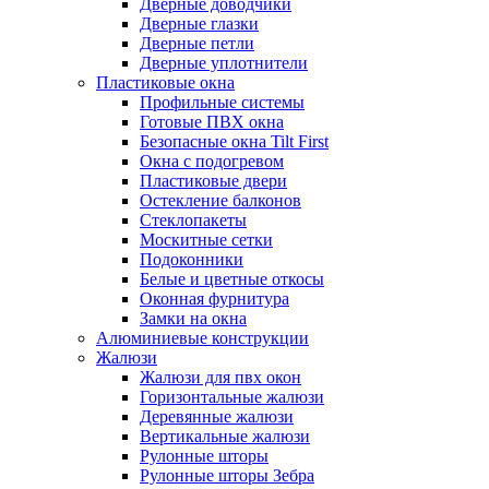
Дверные доводчики
Дверные глазки
Дверные петли
Дверные уплотнители
Пластиковые окна
Профильные системы
Готовые ПВХ окна
Безопасные окна Tilt First
Окна с подогревом
Пластиковые двери
Остекление балконов
Стеклопакеты
Москитные сетки
Подоконники
Белые и цветные откосы
Оконная фурнитура
Замки на окна
Алюминиевые конструкции
Жалюзи
Жалюзи для пвх окон
Горизонтальные жалюзи
Деревянные жалюзи
Вертикальные жалюзи
Рулонные шторы
Рулонные шторы Зебра