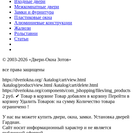
Входные двери
Межкомнатные двери
Замки и фурнитура
Пластиковые окна
Алюминиевые конструкции
Жалюзи
Рольставни
Статьи
© 2003-2026 «Двери-Окна Зотов»
все права защищены
https://dveriokna.org/
/katalog/cart/view.html
/katalog/product/view.html
/katalog/cart/delete.html
https://dveriokna.org/components/com_jshopping/files/img_products
2
руб.
✔ Товар в корзине
Товар добавлен в корзину
Перейти в
корзину
Удалить
Товаров:
на сумму
Количество товара
ограничено !
У нас вы можете купить двери, окна, замки. Установка дверей
Гардиан.
Сайт носит информационный характер и не является
публичной офертой.