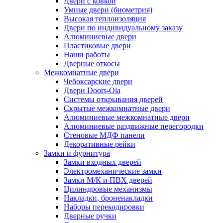
Двери с ковкой
Умные двери (биометрия)
Высокая теплоизоляция
Двери по индивидуальному заказу
Алюминиевые двери
Пластиковые двери
Наши работы
Дверные откосы
Межкомнатные двери
Чебоксарские двери
Двери Doors-Ola
Системы открывания дверей
Скрытые межкомнатные двери
Алюминиевые межкомнатные двери
Алюминиевые раздвижные перегородки
Стеновые МДФ панели
Декоративные рейки
Замки и фурнитура
Замки входных дверей
Электромеханические замки
Замки М/К и ПВХ дверей
Цилиндровые механизмы
Накладки, броненакладки
Наборы перекодировки
Дверные ручки