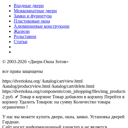
Входные двери
Межкомнатные двери
Замки и фурнитура
Пластиковые окна
Алюминиевые конструкции
Жалюзи
Рольставни
Статьи
© 2003-2026 «Двери-Окна Зотов»
все права защищены
https://dveriokna.org/
/katalog/cart/view.html
/katalog/product/view.html
/katalog/cart/delete.html
https://dveriokna.org/components/com_jshopping/files/img_products
2
руб.
✔ Товар в корзине
Товар добавлен в корзину
Перейти в
корзину
Удалить
Товаров:
на сумму
Количество товара
ограничено !
У нас вы можете купить двери, окна, замки. Установка дверей
Гардиан.
Сайт носит информационный характер и не является