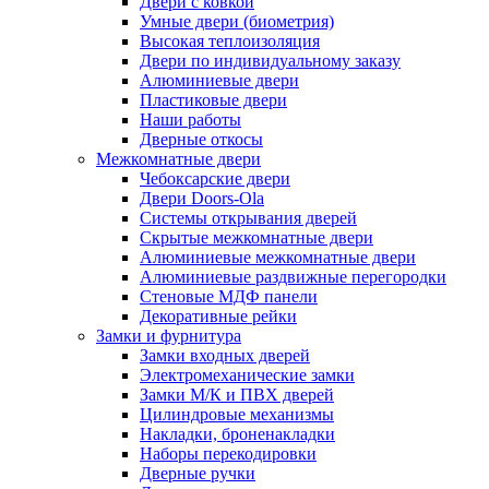
Двери с ковкой
Умные двери (биометрия)
Высокая теплоизоляция
Двери по индивидуальному заказу
Алюминиевые двери
Пластиковые двери
Наши работы
Дверные откосы
Межкомнатные двери
Чебоксарские двери
Двери Doors-Ola
Системы открывания дверей
Скрытые межкомнатные двери
Алюминиевые межкомнатные двери
Алюминиевые раздвижные перегородки
Стеновые МДФ панели
Декоративные рейки
Замки и фурнитура
Замки входных дверей
Электромеханические замки
Замки М/К и ПВХ дверей
Цилиндровые механизмы
Накладки, броненакладки
Наборы перекодировки
Дверные ручки