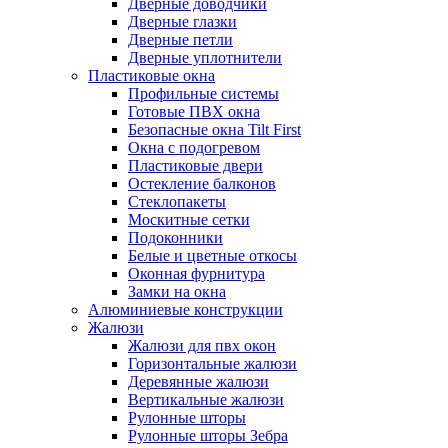
Дверные доводчики
Дверные глазки
Дверные петли
Дверные уплотнители
Пластиковые окна
Профильные системы
Готовые ПВХ окна
Безопасные окна Tilt First
Окна с подогревом
Пластиковые двери
Остекление балконов
Стеклопакеты
Москитные сетки
Подоконники
Белые и цветные откосы
Оконная фурнитура
Замки на окна
Алюминиевые конструкции
Жалюзи
Жалюзи для пвх окон
Горизонтальные жалюзи
Деревянные жалюзи
Вертикальные жалюзи
Рулонные шторы
Рулонные шторы Зебра