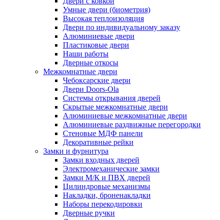
Двери с ковкой
Умные двери (биометрия)
Высокая теплоизоляция
Двери по индивидуальному заказу
Алюминиевые двери
Пластиковые двери
Наши работы
Дверные откосы
Межкомнатные двери
Чебоксарские двери
Двери Doors-Ola
Системы открывания дверей
Скрытые межкомнатные двери
Алюминиевые межкомнатные двери
Алюминиевые раздвижные перегородки
Стеновые МДФ панели
Декоративные рейки
Замки и фурнитура
Замки входных дверей
Электромеханические замки
Замки М/К и ПВХ дверей
Цилиндровые механизмы
Накладки, броненакладки
Наборы перекодировки
Дверные ручки