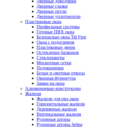
Дверные доводчики
Дверные глазки
Дверные петли
Дверные уплотнители
Пластиковые окна
Профильные системы
Готовые ПВХ окна
Безопасные окна Tilt First
Окна с подогревом
Пластиковые двери
Остекление балконов
Стеклопакеты
Москитные сетки
Подоконники
Белые и цветные откосы
Оконная фурнитура
Замки на окна
Алюминиевые конструкции
Жалюзи
Жалюзи для пвх окон
Горизонтальные жалюзи
Деревянные жалюзи
Вертикальные жалюзи
Рулонные шторы
Рулонные шторы Зебра