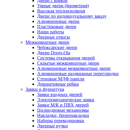
Двери с ковкой
Умные двери (биометрия)
Высокая теплоизоляция
Двери по индивидуальному заказу
Алюминиевые двери
Пластиковые двери
Наши работы
Дверные откосы
Межкомнатные двери
Чебоксарские двери
Двери Doors-Ola
Системы открывания дверей
Скрытые межкомнатные двери
Алюминиевые межкомнатные двери
Алюминиевые раздвижные перегородки
Стеновые МДФ панели
Декоративные рейки
Замки и фурнитура
Замки входных дверей
Электромеханические замки
Замки М/К и ПВХ дверей
Цилиндровые механизмы
Накладки, броненакладки
Наборы перекодировки
Дверные ручки