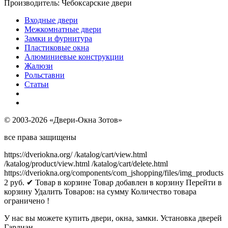
Производитель:
Чебоксарские двери
Входные двери
Межкомнатные двери
Замки и фурнитура
Пластиковые окна
Алюминиевые конструкции
Жалюзи
Рольставни
Статьи
© 2003-2026 «Двери-Окна Зотов»
все права защищены
https://dveriokna.org/
/katalog/cart/view.html
/katalog/product/view.html
/katalog/cart/delete.html
https://dveriokna.org/components/com_jshopping/files/img_products
2
руб.
✔ Товар в корзине
Товар добавлен в корзину
Перейти в
корзину
Удалить
Товаров:
на сумму
Количество товара
ограничено !
У нас вы можете купить двери, окна, замки. Установка дверей
Гардиан.