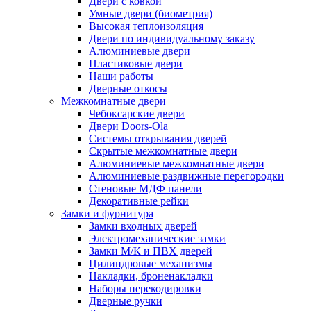
Двери с ковкой
Умные двери (биометрия)
Высокая теплоизоляция
Двери по индивидуальному заказу
Алюминиевые двери
Пластиковые двери
Наши работы
Дверные откосы
Межкомнатные двери
Чебоксарские двери
Двери Doors-Ola
Системы открывания дверей
Скрытые межкомнатные двери
Алюминиевые межкомнатные двери
Алюминиевые раздвижные перегородки
Стеновые МДФ панели
Декоративные рейки
Замки и фурнитура
Замки входных дверей
Электромеханические замки
Замки М/К и ПВХ дверей
Цилиндровые механизмы
Накладки, броненакладки
Наборы перекодировки
Дверные ручки