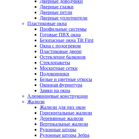
Дверные доводчики
Дверные глазки
Дверные петли
Дверные уплотнители
Пластиковые окна
Профильные системы
Готовые ПВХ окна
Безопасные окна Tilt First
Окна с подогревом
Пластиковые двери
Остекление балконов
Стеклопакеты
Москитные сетки
Подоконники
Белые и цветные откосы
Оконная фурнитура
Замки на окна
Алюминиевые конструкции
Жалюзи
Жалюзи для пвх окон
Горизонтальные жалюзи
Деревянные жалюзи
Вертикальные жалюзи
Рулонные шторы
Рулонные шторы Зебра