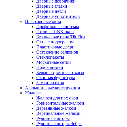
Дверные доводчики
Дверные глазки
Дверные петли
Дверные уплотнители
Пластиковые окна
Профильные системы
Готовые ПВХ окна
Безопасные окна Tilt First
Окна с подогревом
Пластиковые двери
Остекление балконов
Стеклопакеты
Москитные сетки
Подоконники
Белые и цветные откосы
Оконная фурнитура
Замки на окна
Алюминиевые конструкции
Жалюзи
Жалюзи для пвх окон
Горизонтальные жалюзи
Деревянные жалюзи
Вертикальные жалюзи
Рулонные шторы
Рулонные шторы Зебра