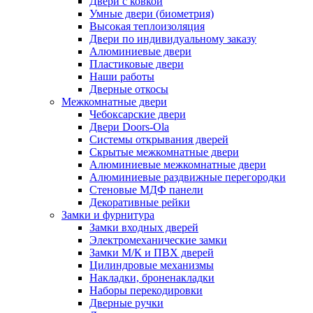
Двери с ковкой
Умные двери (биометрия)
Высокая теплоизоляция
Двери по индивидуальному заказу
Алюминиевые двери
Пластиковые двери
Наши работы
Дверные откосы
Межкомнатные двери
Чебоксарские двери
Двери Doors-Ola
Системы открывания дверей
Скрытые межкомнатные двери
Алюминиевые межкомнатные двери
Алюминиевые раздвижные перегородки
Стеновые МДФ панели
Декоративные рейки
Замки и фурнитура
Замки входных дверей
Электромеханические замки
Замки М/К и ПВХ дверей
Цилиндровые механизмы
Накладки, броненакладки
Наборы перекодировки
Дверные ручки