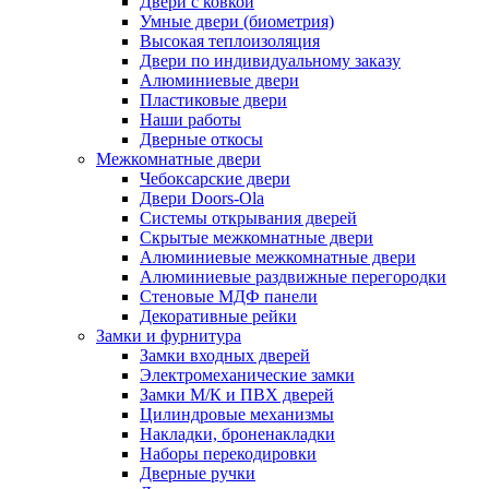
Двери с ковкой
Умные двери (биометрия)
Высокая теплоизоляция
Двери по индивидуальному заказу
Алюминиевые двери
Пластиковые двери
Наши работы
Дверные откосы
Межкомнатные двери
Чебоксарские двери
Двери Doors-Ola
Системы открывания дверей
Скрытые межкомнатные двери
Алюминиевые межкомнатные двери
Алюминиевые раздвижные перегородки
Стеновые МДФ панели
Декоративные рейки
Замки и фурнитура
Замки входных дверей
Электромеханические замки
Замки М/К и ПВХ дверей
Цилиндровые механизмы
Накладки, броненакладки
Наборы перекодировки
Дверные ручки