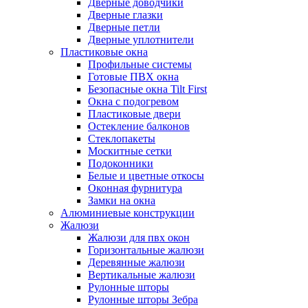
Дверные доводчики
Дверные глазки
Дверные петли
Дверные уплотнители
Пластиковые окна
Профильные системы
Готовые ПВХ окна
Безопасные окна Tilt First
Окна с подогревом
Пластиковые двери
Остекление балконов
Стеклопакеты
Москитные сетки
Подоконники
Белые и цветные откосы
Оконная фурнитура
Замки на окна
Алюминиевые конструкции
Жалюзи
Жалюзи для пвх окон
Горизонтальные жалюзи
Деревянные жалюзи
Вертикальные жалюзи
Рулонные шторы
Рулонные шторы Зебра