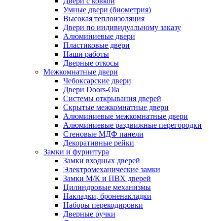
Двери с ковкой
Умные двери (биометрия)
Высокая теплоизоляция
Двери по индивидуальному заказу
Алюминиевые двери
Пластиковые двери
Наши работы
Дверные откосы
Межкомнатные двери
Чебоксарские двери
Двери Doors-Ola
Системы открывания дверей
Скрытые межкомнатные двери
Алюминиевые межкомнатные двери
Алюминиевые раздвижные перегородки
Стеновые МДФ панели
Декоративные рейки
Замки и фурнитура
Замки входных дверей
Электромеханические замки
Замки М/К и ПВХ дверей
Цилиндровые механизмы
Накладки, броненакладки
Наборы перекодировки
Дверные ручки