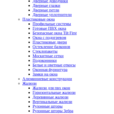
Дверные доводчики
Дверные глазки
Дверные петли
Дверные уплотнители
Пластиковые окна
Профильные системы
Готовые ПВХ окна
Безопасные окна Tilt First
Окна с подогревом
Пластиковые двери
Остекление балконов
Стеклопакеты
Москитные сетки
Подоконники
Белые и цветные откосы
Оконная фурнитура
Замки на окна
Алюминиевые конструкции
Жалюзи
Жалюзи для пвх окон
Горизонтальные жалюзи
Деревянные жалюзи
Вертикальные жалюзи
Рулонные шторы
Рулонные шторы Зебра