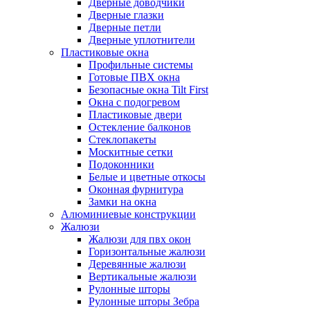
Дверные доводчики
Дверные глазки
Дверные петли
Дверные уплотнители
Пластиковые окна
Профильные системы
Готовые ПВХ окна
Безопасные окна Tilt First
Окна с подогревом
Пластиковые двери
Остекление балконов
Стеклопакеты
Москитные сетки
Подоконники
Белые и цветные откосы
Оконная фурнитура
Замки на окна
Алюминиевые конструкции
Жалюзи
Жалюзи для пвх окон
Горизонтальные жалюзи
Деревянные жалюзи
Вертикальные жалюзи
Рулонные шторы
Рулонные шторы Зебра