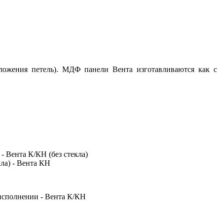
оложения петель). МДФ панели Вента изготавливаются как с
- Вента К/КН (без стекла)
ла) - Вента КН
 исполнении - Вента К/КН