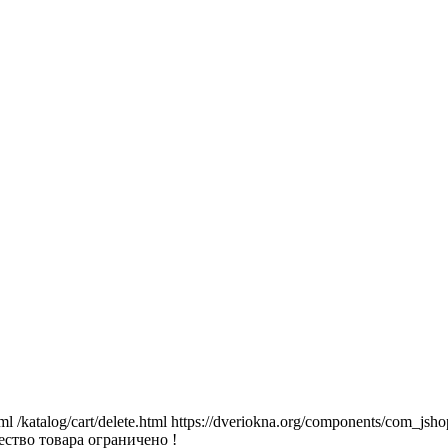
tml
/katalog/cart/delete.html
https://dveriokna.org/components/com_jsho
ство товара ограничено !