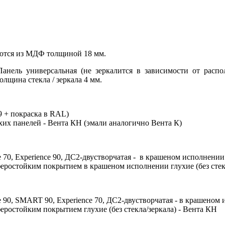
ются из МДФ толщиной 18 мм.
анель универсальная (не зеркалится в зависимости от расп
Толщина стекла / зеркала 4 мм.
 29 + покраска в RAL)
их панелей - Вента КН (эмали аналогично Вента К)
 70, Experience 90, ДС2-двустворчатая - в крашеном исполнении 
феростойким покрытием в крашеном исполнении глухие (без стек
 90, SMART 90, Experience 70, ДС2-двустворчатая - в крашеном
еростойким покрытием глухие (без стекла/зеркала) - Вента КН