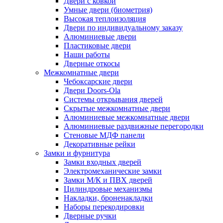
Двери с ковкой
Умные двери (биометрия)
Высокая теплоизоляция
Двери по индивидуальному заказу
Алюминиевые двери
Пластиковые двери
Наши работы
Дверные откосы
Межкомнатные двери
Чебоксарские двери
Двери Doors-Ola
Системы открывания дверей
Скрытые межкомнатные двери
Алюминиевые межкомнатные двери
Алюминиевые раздвижные перегородки
Стеновые МДФ панели
Декоративные рейки
Замки и фурнитура
Замки входных дверей
Электромеханические замки
Замки М/К и ПВХ дверей
Цилиндровые механизмы
Накладки, броненакладки
Наборы перекодировки
Дверные ручки