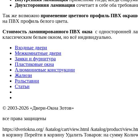
Двухсторонняя ламинация
сочетает в себе оба требова
Так же возможно
применение цветного профиль ПВХ окраше
на ПВХ профиль белого цвета.
Стоимость ламинированного ПВХ окна
с односторонней лам
классическим белым окном, но всё индивидуально.
Входные двери
Межкомнатные двери
Замки и фурнитура
Пластиковые окна
Алюминиевые конструкции
Жалюзи
Рольставни
Статьи
© 2003-2026 «Двери-Окна Зотов»
все права защищены
https://dveriokna.org/
/katalog/cart/view.html
/katalog/product/view.h
в корзину
Перейти в корзину
Удалить
Товаров:
на сумму
Количе