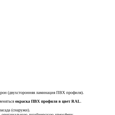
торон (двухсторонняя ламинация ПВХ профиля).
меняться
окраска ПВХ профиля в цвет RAL
.
фасада (снаружи).
ть оригинальную дизайнерскую атмосферу.