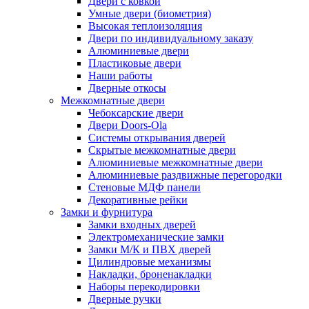
Двери с ковкой
Умные двери (биометрия)
Высокая теплоизоляция
Двери по индивидуальному заказу
Алюминиевые двери
Пластиковые двери
Наши работы
Дверные откосы
Межкомнатные двери
Чебоксарские двери
Двери Doors-Ola
Системы открывания дверей
Скрытые межкомнатные двери
Алюминиевые межкомнатные двери
Алюминиевые раздвижные перегородки
Стеновые МДФ панели
Декоративные рейки
Замки и фурнитура
Замки входных дверей
Электромеханические замки
Замки М/К и ПВХ дверей
Цилиндровые механизмы
Накладки, броненакладки
Наборы перекодировки
Дверные ручки