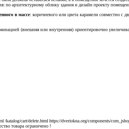
ния: по архитектурному облику здания и дизайн проекту помещен
нного в массе
: коричневого или цвета карамели совместно с 
инацией (внешняя или внутренняя) ориентировочно увеличивает
tml
/katalog/cart/delete.html
https://dveriokna.org/components/com_jsho
ство товара ограничено !