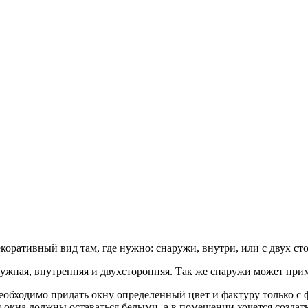
оративный вид там, где нужно: снаружи, внутри, или с двух с
ужная, внутренняя и двухсторонняя. Так же снаружи может при
необходимо придать окну определенный цвет и фактуру только с 
 окна должны оставаться белыми, а в помещении хочется созда