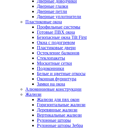
Дверные доводчики
Дверные глазки
Дверные петли
Дверные уплотнители
Пластиковые окна
Профильные системы
Готовые ПВХ окна
Безопасные окна Tilt First
Окна с подогревом
Пластиковые двери
Остекление балконов
Стеклопакеты
Москитные сетки
Подоконники
Белые и цветные откосы
Оконная фурнитура
Замки на окна
Алюминиевые конструкции
Жалюзи
Жалюзи для пвх окон
Горизонтальные жалюзи
Деревянные жалюзи
Вертикальные жалюзи
Рулонные шторы
Рулонные шторы Зебра