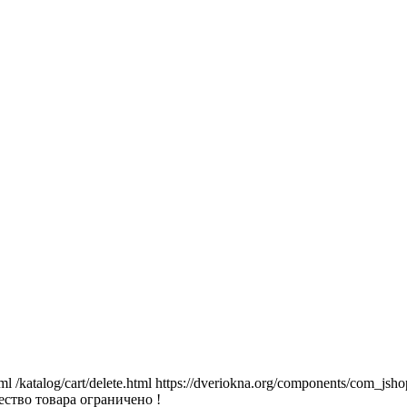
tml
/katalog/cart/delete.html
https://dveriokna.org/components/com_jsho
ство товара ограничено !